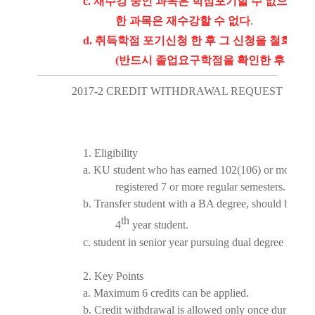
c.
재수강 중인 과목은 학점포기할 수 없으며 
한 과목은 재수강할 수 없다
.
d.
취득학점 포기신청 한 후 그 신청을 철회할 
(
반드시 졸업요구학점을 확인한 후 신청
)
2017-2 CREDIT WITHDRAWAL REQUEST
1. Eligibility
a. KU student who has earned 102(106) or more cre
registered 7 or more regular semesters.
b. Transfer student with a BA degree, should be class
th
4
year student.
c. student in senior year pursuing dual degree is not e
2. Key Points
a. Maximum 6 credits can be applied.
b. Credit withdrawal is allowed only once during the