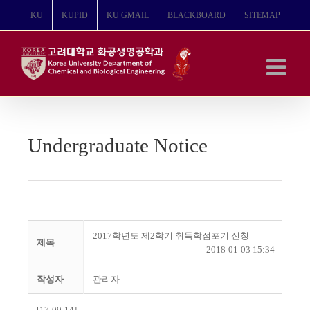
콘
KU
KUPID
KU GMAIL
BLACKBOARD
SITEMAP
텐
츠
로
건
너
뛰
기
Undergraduate Notice
2017학년도 제2학기 취득학점포기 신청
제목
2018-01-03 15:34
작성자
관리자
[17-09-14]