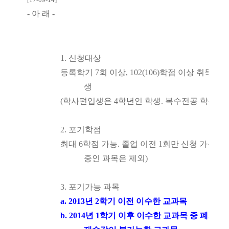
-
아 래
-
1.
신청대상
등록학기
7
회 이상
, 102(106)
학점 이상 취득한 
생
(
학사편입생은
4
학년인 학생
.
복수전공 학생은 
2.
포기학점
최대
6
학점 가능
.
졸업 이전
1
회만 신청 가능
. (
중인 과목은 제외
)
3.
포기가능 과목
a. 2013
년
2
학기 이전 이수한 교과목
b. 2014
년
1
학기 이후 이수한 교과목 중 폐지로