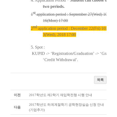
4. Application Period
* Student can choose only on
two periods.
st
1
application period : September 27(Wed) 10:00
–
16(Mon) 17:00
nd
2
application period : December 22(Fri) 10:00
–
J
3
(Wed), 2018
17:00
5. Spot :
KUPID ->
‘Registration/Graduation’ -> ‘Grades’ 
‘Credit Withdrawal’.
목록
이전
2017학년도 제2학기 재입학전형 시행 안내
2017학년도 하계계절학기 공학현장실습 신청 안내
다음
(기업추가)