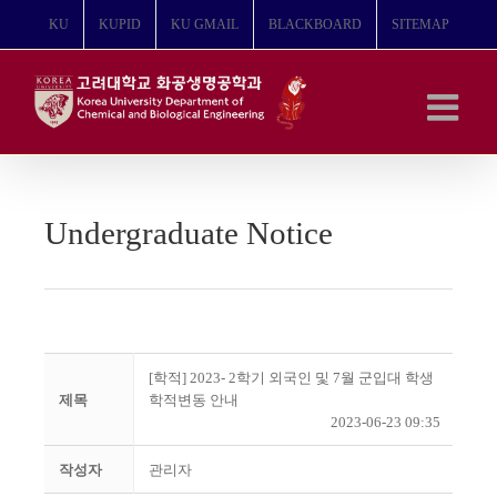
콘
KU
KUPID
KU GMAIL
BLACKBOARD
SITEMAP
텐
츠
로
건
너
뛰
기
Undergraduate Notice
[학적] 2023- 2학기 외국인 및 7월 군입대 학생
제목
학적변동 안내
2023-06-23 09:35
작성자
관리자