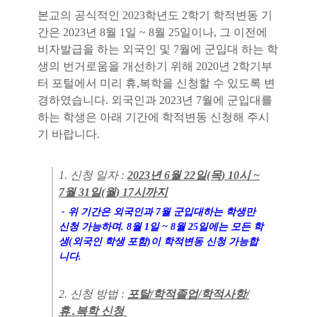
본교의 공식적인 2023학년도 2학기 학적변동 기
간은 2023년 8
월 1
일
~
8
월
25
일이나, 그 이전에
비자발급을 하는 외국인 및 7월에 군입대 하는 학
생의
번거로움을 개선하기 위해
2020
년
2
학기부
터 포털에서 미리 휴,복학을 신청할 수 있도록 변
경하였습니다
.
외국인과 2023년 7월에
군입대를
하는 학생은 아래 기간에 학적변동 신청해 주시
기 바랍니다
.
1. 신청 일자
:
2023
년 6
월 22
일
(목
) 10
시
~
7
월 31
일
(월
) 17
시까지
-
위 기간은 외국인과 7
월 군입대하는 학생만
신청 가능하며
. 8
월 1
일
~ 8
월
25
일에는
모든 학
생
(
외국인 학생 포함
)이
학적변동 신청 가능합
니다
.
2.
신청 방법
:
포탈/학적졸업/학적사항/
휴․복학 신청