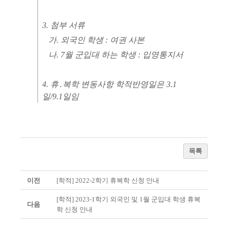
3.
첨부 서류
가
.
외국인 학생
:
여권 사본
나
. 7
월 군입대 하는 학생
:
입영통지서
4.
휴․복학 변동사항 학적반영일은 3.1
일/9.1일임
목록
이전
[학적] 2022-2학기 휴복학 신청 안내
[학적] 2023-1학기 외국인 및 1월 군입대 학생 휴복
다음
학 신청 안내