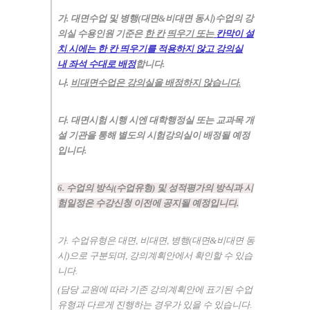
가
.
대면수업 및 병행
(
대면
&
비대면 동시
)
수업의 강
의실 수용인원 기준은
한 칸
띄우기 또는
칸막이 설
치 시에는 한 칸 띄우기를 적용하지 않고 강의실
내
좌석 수대로 배정
합니다
.
나
.
비대면수업은 강의실을 배정하지 않습니다
.
다
.
대면시험 시행 시엔 대학행정실 또는 교과목 개
설 기관을 통해 별도의 시험
강의실이 배정될 예정
입니다
.
6.
수업의 방식
(
수업유형
)
및 성적평가의 방식과 시
험일정은 수강신청 이전에 공지될
예정입니다
.
가
.
수업유형은 대면
,
비대면
,
병행
(
대면
&
비대면 동
시
)
으로 구분되며
,
강의계획안
에서 확인할 수 있습
니다
.
(담당 교원에 따라 기존 강의계획안에 표기된 수업
유형과 다르게 진행하는 경우가 있을 수 있습니다.