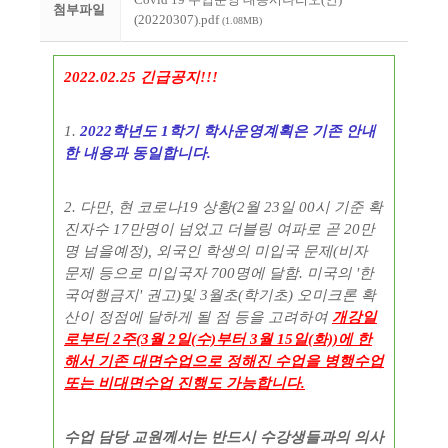
첨부파일
(20220307).pdf
(1.08MB)
2022.02.25 긴급공지!!!
1.
2022학년도 1학기 학사운영계획은 기존 안내
한 내용과 동일합니다.
2. 다만, 현 코로나19 상황(2월 23일 00시 기준 확
진자수 17만명이 넘었고 더블링 여파로 곧 20만
명 넘을
예정), 외국인 학생의 미입국 문제(비자
문제 등으로 미입국자 700명에 달함. 미국의 '한
국여행금지' 권고)
및 3월초(학기초) 오미크론 확
산이 정점에 달하게 될 점 등을 고려하여
개강일
로부터 2주(3월 2일(수)
부터 3월 15일(화))에 한
해서 기존 대면수업으로 정해진 수업을 병행수업
또는 비대면수업 진행
도 가능합니다.
수업 담당 교원께서는 반드시 수강생들과의 의사