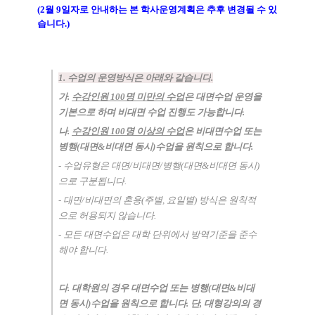
(2
월
9
일자로 안내하는 본 학사운영계획은 추후 변경될 수 있
습니다
.)
1. 수업의 운영방식은 아래와 같습니다
.
가
.
수강인원
100
명 미만의 수업
은 대면수업 운영을
기본으로 하며 비대면 수업
진행도 가능합니다
.
나
.
수강인원
100
명 이상의 수업
은 비대면수업 또는
병행
(
대면
&
비대면 동시
)
수업을
원칙으로 합니다
.
-
수업유형은 대면
/
비대면
/
병행
(
대면
&
비대면 동시
)
으로 구분됩니다
.
-
대면
/
비대면의 혼용
(
주별
,
요일별
)
방식은 원칙적
으로 허용되지 않습니다
.
-
모든 대면수업은 대학 단위에서 방역기준을 준수
해야 합니다
.
다
.
대학원의 경우 대면수업 또는 병행
(
대면
&
비대
면 동시
)
수업을 원칙으로 합니다
.
단
,
대형강의의 경