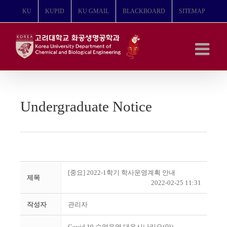
콘
KU
KUPID
KU GMAIL
BLACKBOARD
SITEMAP
텐
츠
로
건
너
뛰
기
Undergraduate Notice
[중요] 2022-1학기 학사운영계획 안내
제목
2022-02-25 11:31
작성자
관리자
Covid 19 수업운영 대응시나리오(안)