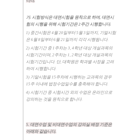
니다
.
가
.
시험방식은 대면시험을 원칙으로 하며
,
대면시
험의 시행을 위해 시험기간은
2
주간 시행합니다
.
1)
중간시험은
4
월
20
일부터
5
월
3
일까지
,
기말시험
은
6
월
8
일부터
6
월
21
일
까지 각각 시행됩니다
.
2)
시험기간 중
1
주차는
3, 4
학년 대상 개설과목의
시험기간이며
, 2
주차는
1, 2
학년 대상 개설과목의
시험기간입니다
.
단
,
대학원은 학과별 사정을
고려
하여 시행합니다
.
3)
기말시험을
15
주차에 시행하는 교과목의 경우
15
주 이내에 법정수업일수를
충족해야 합니다
.
4)
시험기간 중 시험시간 외의 수업은 온라인으로
강의하는 것을 원칙으로
합니다
.
5.
대면수업 및 비대면수업의 강의실 배정 기준은
아래와 같습니다
.