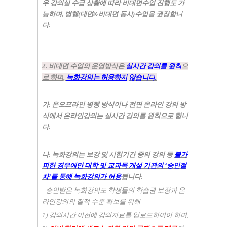
우 강의실 수급 상황에 따라 비대면수업 진행도 가
능하며
,
병행
(
대면
&
비대면 동시
)
수업을 권장합니
다
.
2.
비대면 수업의 운영방식은
실시간 강의를 원칙
으
로 하며
,
녹화강의는 허용하지
않습니다
.
가
.
온오프라인 병행 방식이나 전면 온라인 강의 방
식에서 온라인강의는
실시간 강의를 원칙으로 합니
다
.
나
.
녹화강의는 보강 및 시험기간 중의 강의 등
불가
피한 경우에만
대학 및 교과목 개설 기관의
‘
승인절
차
’
를 통해 녹화강의가 허용
됩니다
.
-
승인받은 녹화강의도 학생들의 학습권 보장과 온
라인강의의 질적 수준 확보
를 위해
1)
강의시간 이전에 강의자료를 업로드하여야 하며
,