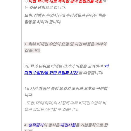
2)
이번 학기에 새로 녹화한 강의 콘텐츠를 제공
하
는 것을 원칙
으로 합니다
.
또한
,
정해진 수업시간에 수강생들과 온라인 학습
활동을 하여야 합니다
.
3.
학부
비대면 수업의 요일 및 시간 배정은 아래와
같습니다
.
가
.
학과 단위
로 비대면 강의의 비율을 고려하여
‘
비
대면 수업만을 위한 요일과
시간
’
을 배정합니다
.
나
.
시간 배정은 특정 요일의
오전과 오후로 구분
합
니다
.
-
또한
,
대학
(
학과
)
의 사정에 따라 비대면수업의 비
율과 요일은 상이할 수 있습니다
.
4.
성적평가
의 방식은
대면시험
을 기본원칙으로 합