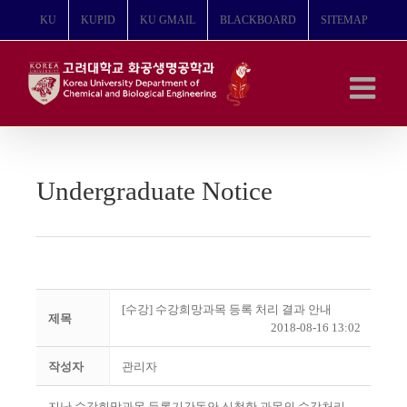
콘
KU
KUPID
KU GMAIL
BLACKBOARD
SITEMAP
텐
츠
로
건
너
뛰
기
Undergraduate Notice
[수강] 수강희망과목 등록 처리 결과 안내
제목
2018-08-16 13:02
작성자
관리자
지난 수강희망과목 등록기간동안 신청한 과목의 수강처리