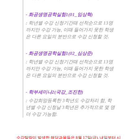
-
화공생명공학실험
1(01_
임상혁
)
:
학년별 수강 신청기간때 선착순으로
13
명
까지만 수강 가능
,
이때 들어가지 못한 학생
은 다른 요일의 분반으로 수강 신청할 것
.
-
화공생명공학실험
1(02_
심상준
)
:
학년별 수강 신청기간때 선착순으로
13
명
까지만 수강 가능
,
이때 들어가지 못한 학생
은 다른 요일의 분반으로 수강 신청할 것
.
-
학부세미나
2(
국강
_
조진한
)
:
수강희망등록한
3
학년도 수강처리 함
,
학
년별 수강 신청날
3
학년은 추가적으로 몇 명
더 수강 가능함
.
수강탈락이 발생한 해당과목들은
8
월
17
일
(
금
),
내일부터 시