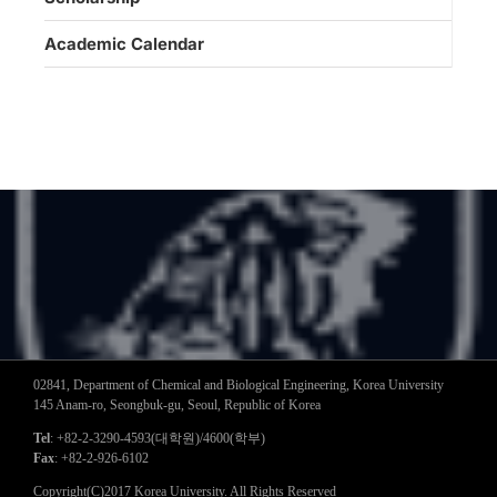
Academic Calendar
02841, Department of Chemical and Biological Engineering, Korea University
145 Anam-ro, Seongbuk-gu, Seoul, Republic of Korea
Tel
: +82-2-3290-4593(대학원)/4600(학부)
Fax
: +82-2-926-6102
Copyright(C)2017 Korea University. All Rights Reserved