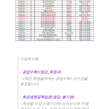
※
당부사항
-
공업수학
2(
영강
_
최정규
)
: 2
학년 학생들에게는 공업수학
1
선수강을
권장합니다
.
-
화공생명공학입문
(
영강
_
봉기완
)
:
학년별 수강 신청기간때 선착순으로
70
명
까지만 수강 가능
,
이때 들어가지 못한 학생