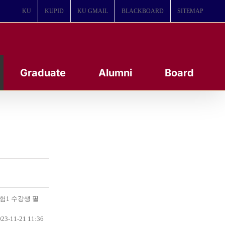
KU
KUPID
KU GMAIL
BLACKBOARD
SITEMAP
Graduate
Alumni
Board
험1 수강생 필
23-11-21 11:36