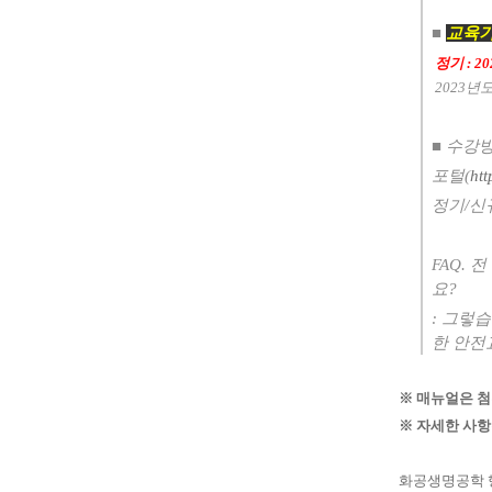
■
교육
정기 : 2
2023
년도
■
수강
포털
(
htt
정기
/
신
FAQ.
전
요
?
:
그렇습
한 안전
※
매뉴얼은 첨
※ 자세한 사항
화공생명공학 