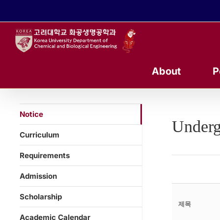
콘
텐
츠
로
건
너
About
P
뛰
기
Notice
Underg
Curriculum
Requirements
Admission
Scholarship
제목
Academic Calendar