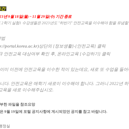
기간
023년 9월 18일(월) ~ 11월 29일(수) 기간 종료
 2
학기 실험1
수강생들은
2023
년도
"하
반기
"
안전교육을 이수해야 함을 유념할
방법
p://portal.korea.ac.kr)
상단의
[
정보생활
]-[
안전교육
]
클릭
규 안전교육 대상여부 확인 후
,
온라인교육
[
수강하기
]
클릭
 이미 이전에 안전교육을 이수한 적이 있는데요
,
새로 또 수업을 들어
니다
. 안전교육은 매학기 새로이 이수해야 합니다. 그러니 2022
년 
교육을 새로 이수해주십시오
.
부한 파일을 참조요망
은 9월 19일에 포털 공지사항에 게시되었던 공지를 참고 바랍니다.
행정실