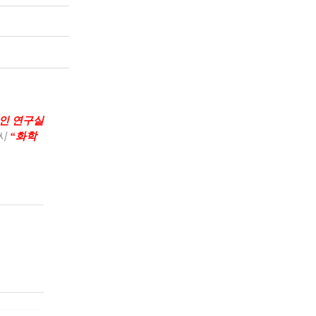
인 연구실
시
“
화학