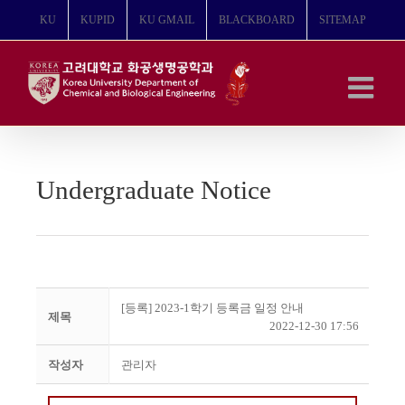
콘
KU
KUPID
KU GMAIL
BLACKBOARD
SITEMAP
텐
츠
로
건
너
뛰
기
Undergraduate Notice
[등록] 2023-1학기 등록금 일정 안내
제목
2022-12-30 17:56
작성자
관리자