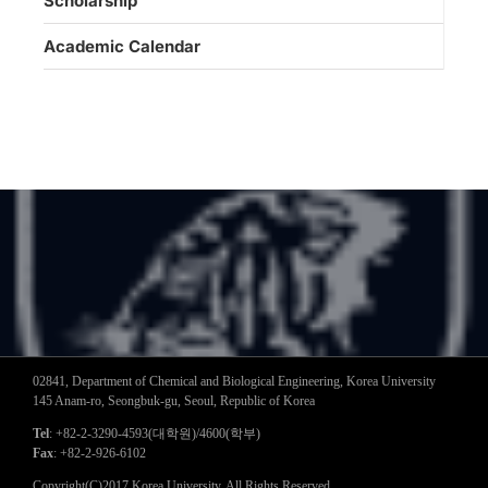
Scholarship
Academic Calendar
02841, Department of Chemical and Biological Engineering, Korea University
145 Anam-ro, Seongbuk-gu, Seoul, Republic of Korea
Tel
: +82-2-3290-4593(대학원)/4600(학부)
Fax
: +82-2-926-6102
Copyright(C)2017 Korea University. All Rights Reserved