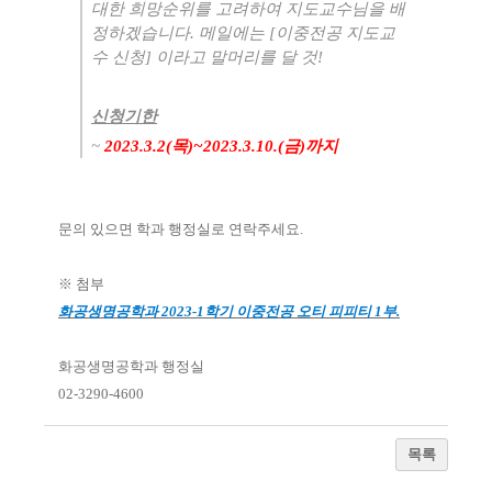
대한 희망순위를 고려하여 지도교수님을 배
정하겠습니다
.
메일에는
[
이중전공 지도교
수 신청
]
이라고 말머리를 달 것
!
신청기한
~
2023.3.2(목)~2023.3.10.(금
)
까지
문의 있으면 학과 행정실로 연락주세요
.
※
첨부
화공생명공학과
2023-1
학기 이중전공 오티 피피티
1
부
.
화공생명공학과 행정실
02-3290-4600
목록