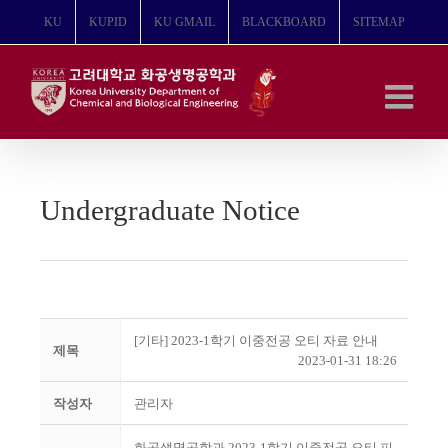
콘
KU
KUPID
KU GMAIL
BLACKBOARD
SITEMAP
텐
츠
로
건
너
뛰
기
Undergraduate Notice
[기타] 2023-1학기 이중전공 오티 자료 안내
제목
2023-01-31 18:26
작성자
관리자
화공생명공학과 2023-1학기 이중전공 오티 피