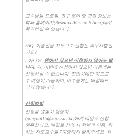
교수님들 프로필
,
연구 분야 및 관련 정보는
학과 홈페이지
(Research/Research Area)
에서
확인하실 수 있습니다
.
FAQ.
이중전공 지도교수 신청은 의무사항인
가요
?
:
아니요
,
원하지 않으면 신청하지 않아도 됩
니다
.
단
,
이번에 신청하지 않으면 다음에는
신청하실 수 없습니다
.
진입시에만 지도교
수 배정이 가능하며
,
이수중에는 배정해드
리지 않습니다
.
신청방법
신청을 원할시 담당자
(ponytail15@korea.ac.kr)
에게 메일로 신청
해주십시오
.
메일로 신청 시 학번과 이름
,
원
하는 지도교수를
7
지망까지 알려주세요
.
최