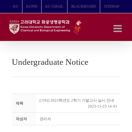
콘
KU
KUPID
KU GMAIL
BLACKBOARD
SITEMAP
텐
츠
로
건
너
뛰
기
Undergraduate Notice
[기타] 2023학년도 2학기 기말고사 실시 안내
제목
2023-11-23 14:43
작성자
관리자