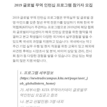
2019
글로벌 무역 인턴십 프로그램 참가자 모집
2019
글로벌 무역 인턴십 프로그램은 무역실무 및 글로벌 경
영 마인드를 갖춘 청년 무역 전문가를 양성하기 위해 한국 무
역협회
(KITA)
가 주관하는 프로그램으로
2019
년에 해당 협회
와 글로벌리더십센터가 해외 인턴십 운영을 위한 협약을 체
결하고 본교 학생들이 다양한 국가에서 실무경험을 쌓을 수
있도록 국내외 과정을 지원하고 있습니다
.
국내에서는 약
2
주간 기업 실무 수행 및 현지 적응을 위한 교육이 있고 해외에
파견된 후에는 시장조사 및 분석
,
바이어 상담 및 관리
,
전시
회 참가 등 다양한 경험을 쌓을 수 있습니다
.
관심 있는 학생
들의 많은 지원 바랍니다
.
1. 프로그램 세부정보
(
https://newtradecampus.kita.net/page/user_j
ob_globalintern_home)
가
.
세부사항
: KITA
무역아카데미 글로벌무
역인턴십 모집공고 참조
나
.
본교 선발인원
: 3
명 내외