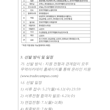
3.
선발 방식 및 일정
가
.
선발 방식
:
지원 전형과 관계없이 모두
무역아카데미 홈페이지를 통해 온라인 지원
(
www.tradecampus.com)
나
.
선발 일정
1)
서류 접수
: 5.27(
월
)~6.12(
수
) 23:59
2)
서류전형 합격자 발표
: 6.23(
수
)
3)
면접전형
: 7.1(
월
)~2(
화
)
4)
최종발표
: 7.8(
월
)