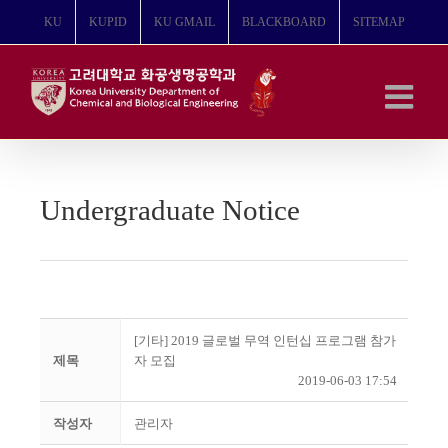
콘
KU
KUPID
KU GMAIL
BLACKBOARD
SITEMAP
텐
츠
로
건
너
뛰
기
Undergraduate Notice
[기타] 2019 글로벌 무역 인턴십 프로그램 참가
제목
자 모집
2019-06-03 17:54
작성자
관리자