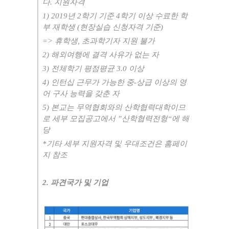
다
.
지원자격
1) 2019
년
2
학기 기준
4
학기 이상 수료한 학
부 재학생
(
현장실습 신청자격 기준
)
=>
휴학생
,
초과학기자 지원 불가
2)
해외여행에 결격 사유가 없는 자
3)
전체학기 평점평균
3.0
이상
4)
인턴십 근무가 가능한 중
-
상급 이상의 영
어 구사 능력을 갖춘 자
5)
본교는 무역협회와의 산학협력대학이므
로 세부 모집공고에서
”
산학협력전형
“
에 해
당
*
기타 세부 지원자격 및 우대조건은 홈페이
지 참조
2.
파견국가 및 기업