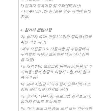
5)
합격자 등록마감 및 오리엔테이션
:
7.10(
수
) (
오리엔테이션은 일부 지역에 한해
진행
)
4.
참가자 관련사항
가
.
참가자 혜택
:
인당
300
만원 장학금
(
출국
확인 이후 지급
)
(
세부 모집공고
5.
지원사항 및 부담금에서
무역협회 지원금 월
50
만원 대신 상기 장학
금 지급
)
나
.
개인부담
:
프로그램 등록금
30
만원 및 수
속비용
(
왕복 항공료
,
여행자보험
,
비자
,
현지
숙식비 등
)
다
.
교내 지원금 이외에 현지 근무지에서 소
정의 급여 지급
(
지역별 상이
)
라
.
참가자 의무사항
:
프로그램 결과보고서
,
참가자 만족도 조사 제출
마
.
기타
:
프로그램 중도 포기 또는 의무사항