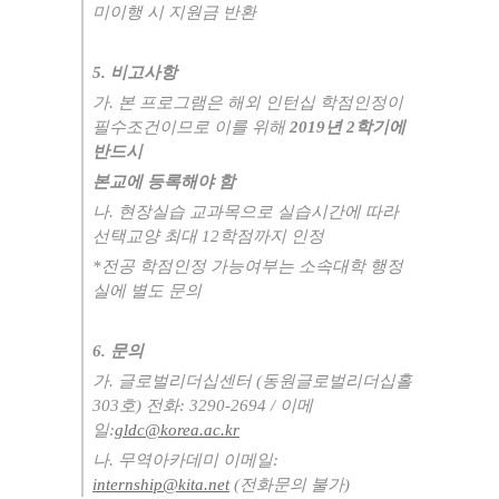
미이행 시 지원금 반환
5.
비고사항
가
.
본 프로그램은 해외 인턴십 학점인정이
필수조건이므로 이를 위해
2019
년
2
학기에
반드시
본교에 등록해야 함
나
.
현장실습 교과목으로 실습시간에 따라
선택교양 최대
12
학점까지 인정
*
전공 학점인정 가능여부는 소속대학 행정
실에 별도 문의
6.
문의
가
.
글로벌리더십센터
(
동원글로벌리더십홀
303
호
)
전화
: 3290-2694 /
이메
일
:
gldc@korea.ac.kr
나
.
무역아카데미 이메일
:
internship@kita.net
(
전화문의 불가
)