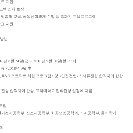
도 지원
노텍 입사 보장
 맞춤형 교육
,
공동산학과제 수행 등 특화된 교육프로그램
표 지원
 방법
18
년
8
월
24
일
(
금
) ~ 2018
년
9
월
10
일
(
월
) 23
시
발표
> 2018
년
9
월
中
및
R&D
프로젝트 체험 프로그램
>
및
<
면접전형
> *
서류전형 합격자에 한함
 전형 합격자에 한함
,
고려대학교 입학전형 일정에 따름
모집
전기전자공학부
,
신소재공학부
,
화공생명공학과
,
기계공학부
,
물리학과
택