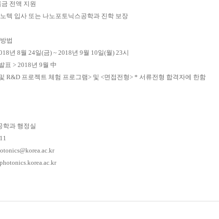
금 전액 지원
노텍 입사 또는 나노포토닉스공학과 진학 보장
 방법
018
년
8
월
24
일
(
금
) ~ 2018
년
9
월
10
일
(
월
) 23
시
 발표
> 2018
년
9
월
中
 및
R&D
프로젝트 체험 프로그램
>
및
<
면접전형
> *
서류전형 합격자에 한함
공학과 행정실
711
otonics@korea.ac.kr
photonics.korea.ac.kr