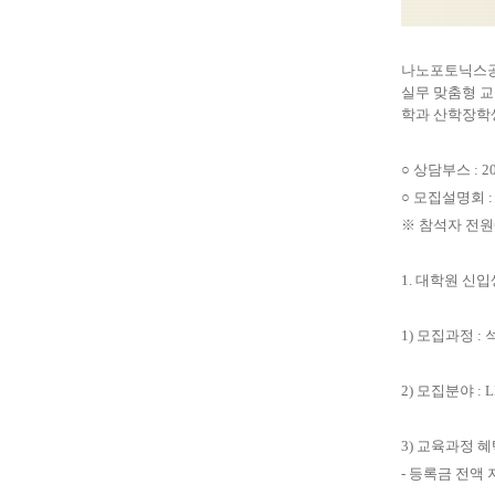
나노포토닉스
실무 맞춤형 
학과 산학장학
○
상담부스
: 2
○
모집설명회
:
※
참석자 전원
1.
대학원 신입
1)
모집과정
:
2)
모집분야
: 
3)
교육과정 혜
-
등록금 전액 