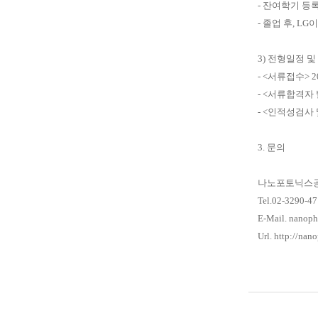
-
잔여학기 등록
-
졸업 후
, LG
이
3)
전형일정 및
- <
서류접수
> 2
- <
서류합격자
- <
인적성검사
3.
문의
나노포토닉스
Tel.02-3290-4
E-Mail. nanoph
Url.
http://nano