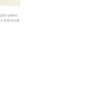
서
2011
년부터
나노포토닉스공