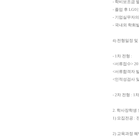
-
학비보조금 별
-
졸업 후
LG
이
-
기업실무자의
-
국내외 학회발
4)
전형일정 및
- 1
차 전형
:
<
서류접수
> 20
<
서류합격자 
<
인적성검사 
- 2
차 전형
: 1
차
2.
학사장학생 
1)
모집전공
:
2)
교육과정 혜