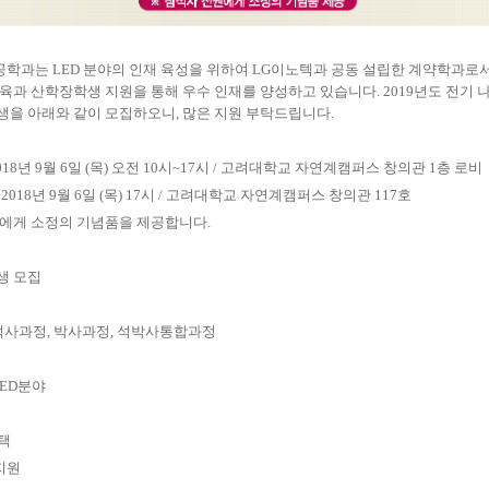
공학과는
LED
분야의 인재 육성을 위하여
LG
이노텍과 공동 설립한 계약학과로
교육과 산학장학생 지원을 통해 우수 인재를 양성하고 있습니다
. 2019
년도 전기 
생을 아래와 같이 모집하오니
,
많은 지원 부탁드립니다
.
018
년
9
월
6
일
(
목
)
오전
10
시
~17
시
/
고려대학교 자연계캠퍼스 창의관
1
층 로비
 2018
년
9
월
6
일
(
목
) 17
시
/
고려대학교 자연계캠퍼스 창의관
117
호
에게 소정의 기념품을 제공합니다
.
생 모집
석사과정
,
박사과정
,
석박사통합과정
LED
분야
택
지원