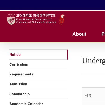
콘
텐
츠
로
건
너
About
P
뛰
기
Notice
Underg
Curriculum
Requirements
Admission
Scholarship
제목
Academic Calendar