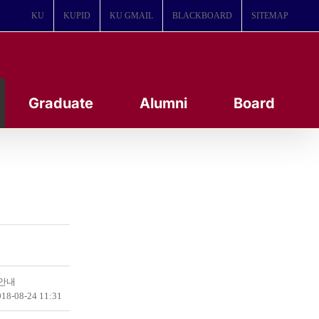
KU
KUPID
KU GMAIL
BLACKBOARD
SITEMAP
Graduate
Alumni
Board
 안내
18-08-24 11:31