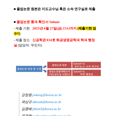
■
졸업논문 원본은 지도교수님 혹은 소속 연구실로 제출
■
졸업논문 통과 확인서
Submit
-
제출 기한
:
2025
년 6
월
27
일
(금
) 15
시까지
(
제출기한 엄
수
!!
)
-
제출 장소
:
신공학관
834
호 화공생명공학과 학과 행정
실
(
담당자
:
우민지
)
강정원
jwkang@korea.ac.kr
곽상규
skkwak@korea.ac.kr
김중배
jbkim3@korea.ac.kr
문준혁
junhyukmoon@korea.ac.kr