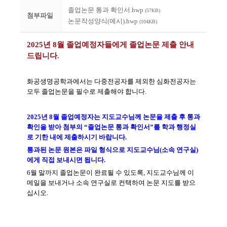
졸업논문 통과 확인서.hwp
(57KB)
첨부파일
논문작성양식(예시).hwp
(104KB)
2025
년 8
월 졸업예정자들에게 졸업논문 제출 안내
드립니다
.
화공생명공학과에서는 다중전공자를 제외한 심화전공자는
모두 졸업논문을 필수로 제출해야 합니다
.
2025
년 8
월 졸업예정자는 지도교수님께 논문을 제출 후 통과
확인을 받아 첨부의
“
졸업논문 통과 확인서
”
를 학과 행정실
로 기한 내에 제출하시기 바랍니다
.
통과된 논문 원본은 파일 형식으로 지도교수님
(
소속 연구실
)
에게 직접 보내시면 됩니다
.
6
월
말까지 졸업논문이 완료될 수 있도록
,
지도교수님께 이
메일을
보내거나 소속 연구실로 컨택하여 논문 지도를 받으
십시오
.