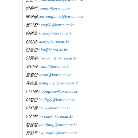
방준하
joona@korea.ac.kr
백세웅
sewoongbaek@korea.ac.kr
봉기완
bong98@korea.ac.kr
송광호
khsong@korea.ac.kr
심상준
simsj@korea.ac.kr
안동준
ahn@korea.ac.kr
양동수
dosoyang@korea.ac.kr
오민규
mkoh@korea.ac.kr
원왕연
wwon@korea.ac.kr
유승호
seunghoyu@korea.ac.kr
이기봉
kibonglee@korea.ac.kr
이정현
leejhyyy@korea.ac.kr
이지원
leejw@korea.ac.kr
임상혁
imromy@korea.ac.kr
정윤장
yoonjang@korea.ac.kr
정현욱
hwjung89@korea.ac.kr