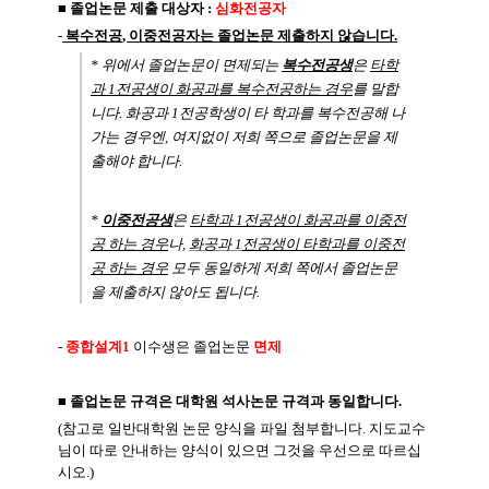
■
졸업논문 제출 대상자
:
심화전공자
-
복수전공
,
이중전공자는 졸업논문 제출하지 않습니다
.
*
위에서 졸업논문이 면제되는
복수전공생
은
타학
과
1
전공생이 화공과를 복수전공하는 경우
를 말합
니다
.
화공과
1
전공학생이 타 학과를 복수전공해 나
가는 경우엔
,
여지없이 저희 쪽으로 졸업논문을 제
출해야 합니다
.
*
이중전공생
은
타학과
1
전공생이 화공과를 이중전
공 하는 경우
나
,
화공과
1
전공생이 타학과를 이중전
공 하는 경우
모두 동일하게 저희 쪽에서 졸업논문
을 제출하지 않아도 됩니다
.
-
종합설계
1
이수
생은 졸업논문
면제
■
졸업논문 규격은 대학원 석사논문 규격과 동일합니다
.
(
참고로 일반대학원 논문 양식을 파일 첨부합니다
.
지도교수
님이 따로 안내하는 양식이 있으면 그것을 우선으로 따르십
시오
.)