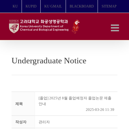
콘
KU
KUPID
KU GMAIL
BLACKBOARD
SITEMAP
텐
츠
로
건
너
뛰
기
Undergraduate Notice
[졸업] 2025년 8월 졸업예정자 졸업논문 제출
제목
안내
2025-03-26 11:39
작성자
관리자