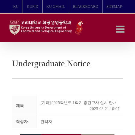
콘
KU
KUPID
KU GMAIL
BLACKBOARD
SITEMAP
텐
츠
로
건
너
뛰
기
Undergraduate Notice
[기타] 2025학년도 1학기 중간고사 실시 안내
제목
2025-03-21 10:07
작성자
관리자