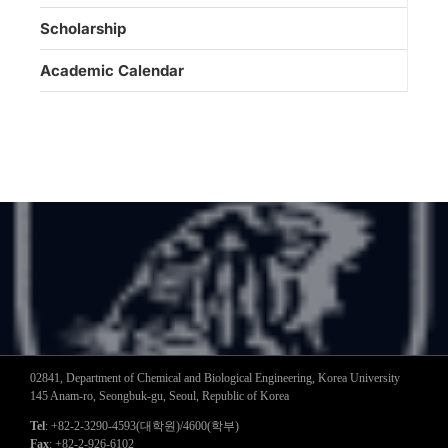
Scholarship
Academic Calendar
02841, Department of Chemical and Biological Engineering, Korea University
145 Anam-ro, Seongbuk-gu, Seoul, Republic of Korea
Tel
: +82-2-3290-4593(대학원)/4600(학부)
Fax
: +82-2-926-6102