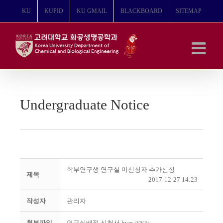
콘
KU
KUPID
KU GMAIL
BLACKBOARD
SITEMAP
텐
츠
로
건
너
뛰
기
Undergraduate Notice
학부연구생 연구실 미신청자 추가신청
제목
2017-12-27 14:23
작성자
관리자
첨부파일
연구실배정 신청서.hwp