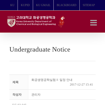
콘
KU
KUPID
KU GMAIL
BLACKBOARD
SITEMAP
텐
츠
로
건
너
뛰
기
Undergraduate Notice
화공생명공학실험Ⅱ 일정 안내
제목
2017-12-27 15:41
작성자
관리자
[
15-03-04
]