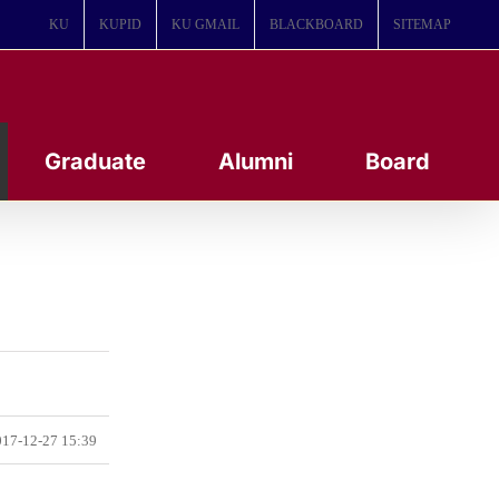
KU
KUPID
KU GMAIL
BLACKBOARD
SITEMAP
Graduate
Alumni
Board
17-12-27 15:39