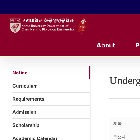
콘
텐
츠
로
건
너
About
P
뛰
기
Notice
Underg
Curriculum
Requirements
Admission
제목
Scholarship
작성자
Academic Calendar