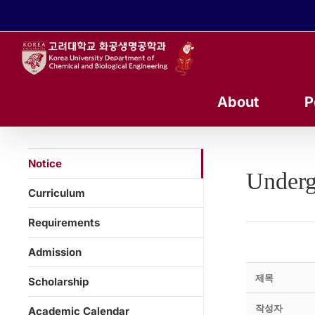
콘
텐
츠
로
건
너
About
P
뛰
기
Notice
Underg
Curriculum
Requirements
Admission
제목
Scholarship
작성자
Academic Calendar