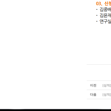
이전
[성적
다음
[성적