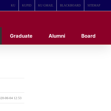
KU
KUPID
KU GMAIL
BLACKBOARD
SITEMAP
Graduate
Alumni
Board
20-06-04 12:53