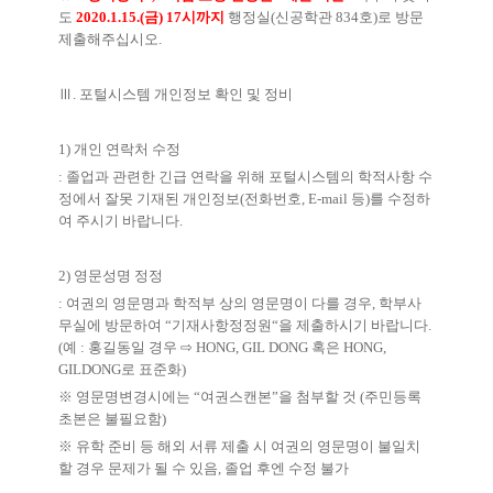
도
2020.1.15.(
금
) 17
시까지
행정실
(
신공학관
834
호
)
로 방문
제출해주십시오
.
Ⅲ
.
포털시스템 개인정보 확인 및 정비
1)
개인 연락처 수정
:
졸업과 관련한 긴급 연락을 위해 포털시스템의 학적사항 수
정에서 잘못 기재된 개인정보
(
전화번호
, E-mail
등
)
를 수정하
여 주시기 바랍니다
.
2)
영문성명 정정
:
여권의 영문명과 학적부 상의 영문명이 다를 경우
,
학부사
무실에 방문하여
“
기재사항정정원
“
을 제출하시기 바랍니다
.
(
예
:
홍길동일 경우
⇨
HONG, GIL DONG
혹은
HONG,
GILDONG
로 표준화
)
※
영문명변경시에는
“
여권스캔본
”
을 첨부할 것
(
주민등록
초본은 불필요함
)
※
유학 준비 등 해외 서류 제출 시 여권의 영문명이 불일치
할 경우 문제가 될 수 있음
,
졸업 후엔 수정 불가