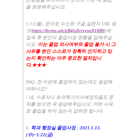
진행됨을 유의하시어 반드시 기한 내 응답
을 완료해주십시오
.
1.11(
월
),
문자로 수신된 구글 설문지
URL
링
크
(
https://forms.gle/pB4isZyrvvsnN18B9
)
에
접속 후 본인의 졸업사정 현황을 답해주십
시오
.
이는 졸업 의사여부와 졸업 불가 시 그
사유를 본인 스스로가 정확히 인지하고 있
는지 확인하는 아주 중요한 절차입니
다
.
★★★
FAQ.
전 이번에 졸업하지 않는데도 응답해
야하나요
?
:
네
,
수료자나 초과학기이수예정자들도 문
자를 받으면 꼭 응답해주십시오
.
어떤 사유
로 졸업을 하지 않는지 답하면 됩니다
.
6.
학과 행정실 졸업사정
: 2021.1.13.
(
수
)~1.22(
금
)