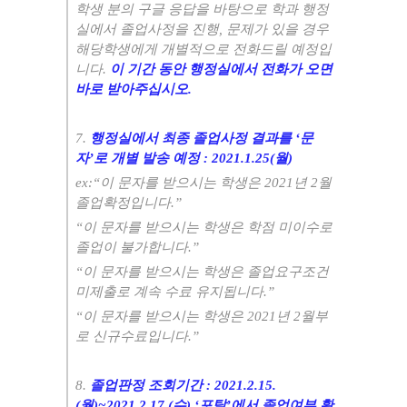
학생 분의 구글 응답을 바탕으로 학과 행정
실에서 졸업사정을 진행
,
문제가 있을 경우
해당학생에게 개별적으로 전화드릴 예정입
니다
.
이 기간 동안 행정실에서 전화가 오면
바로 받아주십시오
.
7.
행정실에서 최종 졸업사정 결과를
‘
문
자
’
로 개별 발송 예정
: 2021.1.25(
월
)
ex:“
이 문자를 받으시는 학생은
2021
년
2
월
졸업확정입니다
.”
“
이 문자를 받으시는 학생은 학점 미이수로
졸업이 불가합니다
.”
“
이 문자를 받으시는 학생은 졸업요구조건
미제출로 계속 수료 유지됩니다
.”
“
이 문자를 받으시는 학생은
2021
년
2
월부
로 신규수료입니다
.”
8.
졸업판정 조회기간
: 2021.2.15.
(
월
)~2021.2.17.(
수
) ‘
포탈
’
에서 졸업여부 확