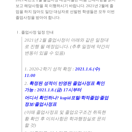
보고 해당사항을 꼭 이행하시기 바랍니다
. 2021
년
2
월에 졸
업을 하지 않아도 일단 대상자로 선발된 학생들은 모두 이번
졸업사정을 받아야 합니다
.
Ⅰ
.
졸업사정 일정 안내
2021
년
2
월 졸업사정이 아래와 같은 일정대
로 진행 될 예정입니다
. (
추후 일정에 약간의
변동이 있을 수 있음
)
1. 2020-2
학기 성적 확정
:
2021.1.6.(
수
)
11:00
2.
확정된 성적이 반영된 졸업사정표 확인
가능
: 2021.1.8.(
금
) 17
시부터
어디서 확인하나
? kupid
포털
/
학적졸업
/
졸업
정보
/
졸업사정표
(
이때 졸업사정표 및 졸업요구조건 취득현
황 확인 후 이의사항은 학과행정실로 문의
할 것
)