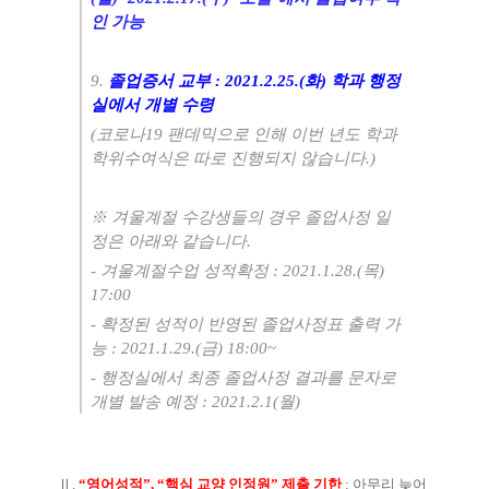
인 가능
9.
졸업증서 교부
: 2021.2.25.(
화
)
학과 행정
실에서 개별 수령
(
코로나
19
팬데믹으로 인해 이번 년도 학과
학위수여식은 따로 진행되지 않습니다
.)
※
겨울계절 수강생들의 경우 졸업사정 일
정은 아래와 같습니다
.
-
겨울계절수업 성적확정
: 2021.1.28.(
목
)
17:00
-
확정된 성적이 반영된 졸업사정표 출력 가
능
: 2021.1.29.(
금
) 18:00~
-
행정실에서 최종 졸업사정 결과를 문자로
개별 발송 예정
: 2021.2.1(
월
)
Ⅱ
.
“
영어성적
”, “
핵심 교양 인정원
”
제출 기한
:
아무리 늦어