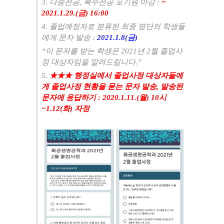
3.
다중전공
,
복수전공 포기원 마감
:
~
2021.1.29.(
금
) 16:00
4.
졸업예정자로 분류된 최종 명단의 학생들
에게 문자 발송
:
2021.1.8(
금
)
“
이 문자를 받는 학생은
2021
년
2
월 졸업사
정 대상자임을 알려드립니다
.”
5.
★★★
행정실에서 졸업사정 대상자들에
게 졸업사정 현황을 묻는 문자 발송
,
발송된
문자에 응답하기
: 2020.1.11.(
월
) 10
시
~
1.12(
화
)
자정