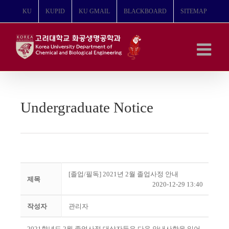
콘
KU
KUPID
KU GMAIL
BLACKBOARD
SITEMAP
텐
츠
로
건
너
뛰
기
Undergraduate Notice
[졸업/필독] 2021년 2월 졸업사정 안내
제목
2020-12-29 13:40
작성자
관리자
2021
학년도
2
월 졸업사정 대상자들은 다음 안내사항을 읽어