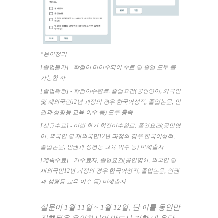
*
용어정리
[
졸업불가
] -
학점이 미이수되어 수료 및 졸업 모두 불
가능한 자
[
졸업확정
] -
학점이수완료
,
졸업요건
(
공인영어
,
외국인
및 재외국민
12
년 과정의 경우 한국어성적
,
졸업논문
,
인
권과 성평등 교육 이수 등
)
모두 충족
[
신규수료
] -
이번 학기 학점이수완료
,
졸업요건
(
공인영
어
,
외국인 및 재외국민
12
년 과정의 경우 한국어성적
,
졸업논문
,
인권과 성평등 교육 이수 등
)
미제출자
[
계속수료
] -
기수료자
,
졸업요건
(
공인영어
,
외국인 및
재외국민
12
년 과정의 경우 한국어성적
,
졸업논문
,
인권
과 성평등 교육 이수 등
)
미제출자
설문이
1
월
11
일
~ 1
월
12
일
,
단 이틀 동안만