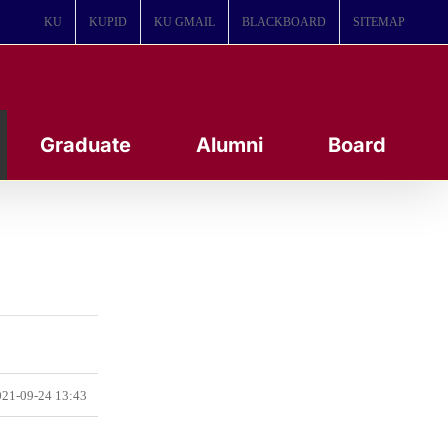
KU
KUPID
KU GMAIL
BLACKBOARD
SITEMAP
Graduate
Alumni
Board
21-09-24 13:43