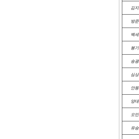
김지
방준
백세
봉기
송광
심상
안동
양대
오민
유승