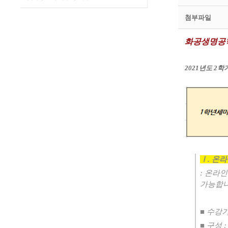
첨부파일
화공생명공
2021
년도
2
학
Ⅰ
.
온라
:
온라인
가능합
■
수강
​■
구성