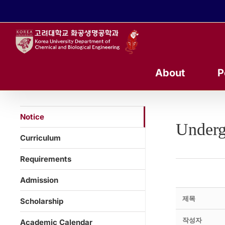
콘
텐
츠
로
건
너
About
P
뛰
기
Notice
Underg
Curriculum
Requirements
Admission
제목
Scholarship
작성자
Academic Calendar