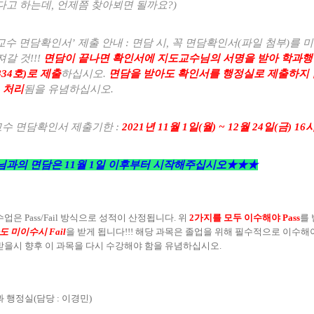
다고 하는데
,
언제쯤 찾아뵈면 될까요
?)
교수 면담확인서
’
제출 안내
:
면담 시
,
꼭 면담확인서
(
파일 첨부
)
를 
져갈 것
!!!
면담이 끝나면 확인서에 지도교수님의 서명을 받아 학과
834
호
)
로 제출
하십시오
.
면담을 받아도 확인서를 행정실로 제출하지
’
처리
됨을 유념하십시오
.
수 면담확인서 제출기한
:
2021
년
11
월
1
일
(
월
) ~ 12
월
24
일
(
금
) 16
님과의 면담은
11
월
1
일 이후부터 시작해주십시오
★★★
 수업은
Pass/Fail
방식으로 성적이 산정됩니다
.
위
2
가
지를 모두 이수해야
Pass
를 
라도 미이수시
Fail
을 받게 됩니다
!!!
해당 과목은 졸업을 위해 필수적으로 이수해
받을시 향후 이 과목을 다시 수강해야 함을 유념하십시오
.
 행정실
(
담당
:
이경민
)