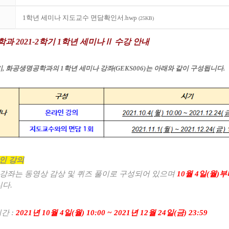
1학년 세미나 지도교수 면담확인서.hwp
(25KB)
학과
2021-2
학기
1
학년 세미나
Ⅱ
수강 안내
기
,
화공생명공학과의
1
학년 세미나 강좌
(GEKS006)
는 아래와 같이 구성됩니다
.
인 강의
강좌는 동영상 감상 및 퀴즈 풀이로 구성되어 있으며
10
월
4
일
(
월
)
부
니다
.
기간
:
2021
년
10
월
4
일
(
월
) 10:00 ~ 2021
년
12
월
24
일
(
금
) 23:59
: