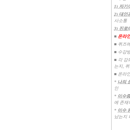
1) 자기
2) 대인
사소통
3) 진로
​■
온라
■
퀴즈
■
수강
■
각 강
는지
,
퀴
■
온라인
*
나의 
인
*
이수증
에 존재
*
이수 
났는지 