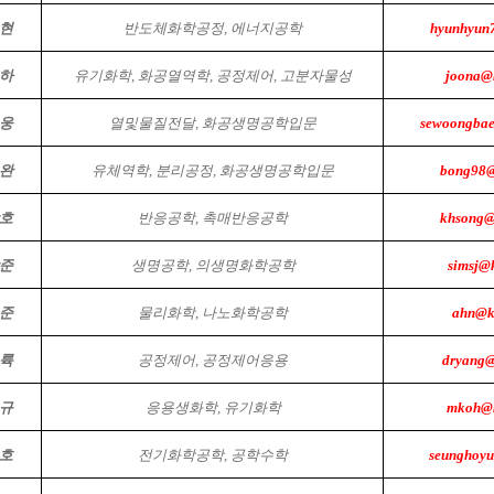
현
반도체화학공정, 에너지공학
hyunhyun7
하
유기화학, 화공열역학, 공정제어, 고분자물성
joona@k
웅
열및물질전달, 화공생명공학입문
sewoongbae
완
유체역학, 분리공정, 화공생명공학입문
bong98@
호
반응공학, 촉매반응공학
khsong@
준
생명공학, 의생명화학공학
simsj@
준
물리화학, 나노화학공학
ahn@ko
륙
공정제어, 공정제어응용
dryang@
규
응용생화학, 유기화학
mkoh@k
호
전기화학공학, 공학수학
seunghoyu