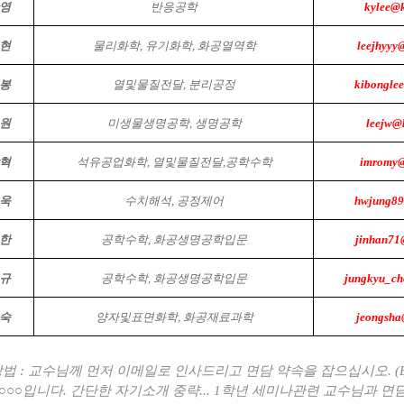
영
반응공학
kylee@k
현
물리화학, 유기화학, 화공열역학
leejhyyy
봉
열및물질전달, 분리공정
kibonglee
원
미생물생명공학, 생명공학
leejw@
혁
석유공업화학, 열및물질전달,공학수학
imromy@
욱
수치해석, 공정제어
hwjung89
한
공학수학, 화공생명공학입문
jinhan71
규
공학수학, 화공생명공학입문
jungkyu_ch
숙
양자및표면화학, 화공재료과학
jeongsha
방법
:
교수님께 먼저 이메일로 인사드리고 면담 약속을 잡으십시오
. 
○○○
입니다
.
간단한 자기소개 중략
... 1
학년 세미나관련 교수님과 면