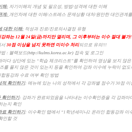
이해:
​ 자기이해의 개념 및 필요성, 방법/성격에 대한 이해​
관계:
개인차에 대한 이해/스트레스 문제상황 대처/원만한 대인관계를
에 대한 이해:
적성과 진로/진로의사결정 유형
인강좌는
12
월
24
일
(
금
)
까지만 열리며
,
그 이후부터는 이수 절대 불가
!
에서
30
점 이상을 넘지 못하면 미이수 처리
되므로 유의
!!!
방법
:
블랙보드
(
http://kulms.korea.ac.kr)
접속 및 로그인
좌마다 상단에 있는
“
학습 체크리스트
”
를 확인하여 영상을 보지 않은
즈를 풀지 않은 것이 있는지 등을 확인하여 강좌 이수에 누락이 없도록
합동강좌 수료 여부 확인 방법
성적 확인하기
:
메뉴에 있는 나의 성적에서 각 강좌별 점수가
30
점 이
 확인하기
:
강좌가 완료되었음을 나타내는 이수확인증을 각 강좌마다
하는지 확인
완료 확인하기
:
이수확인 탭에서
“1
학년세미나
2
온라인 합동강좌 이
확인할 것