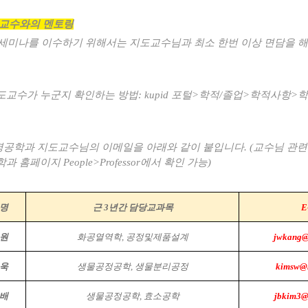
교수와의 멘토링
세미나를 이수하기 위해서는 지도교수님과 최소 한번 이상 면담을 해
도교수가 누군지 확인하는 방법
: kupid
포털
>
학적
/
졸업
>
학적사항
>
학
공학과 지도교수님의 이메일을 아래와 같이 붙입니다
. (
교수님 관련
학과 홈페이지
People>Professor
에서 확인 가능
)
명
근 3년간 담당교과목
E
원
화공열역학, 공정및제품설계
jwkang@
욱
생물공정공학, 생물분리공정
kimsw@k
배
생물공정공학, 효소공학
jbkim3@