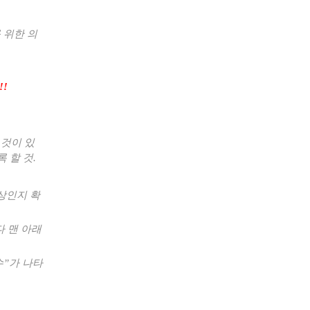
 위한 의
!!
 것이 있
 할 것
.
상인지 확
 맨 아래
수
”
가 나타