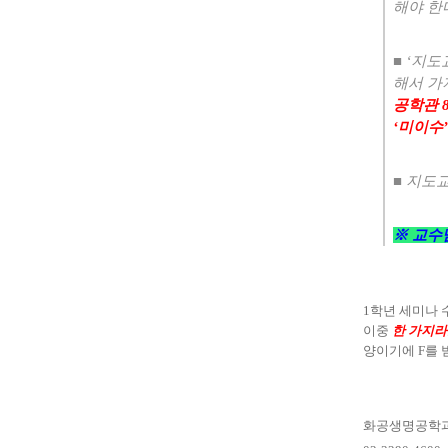
해야 한
■
‘
지도
해서 가
공학관
‘
미이수
■
지도교
※
교수
1
학년 세미나
이중
한 가지
양이기에
F
를 
화공생명공학과