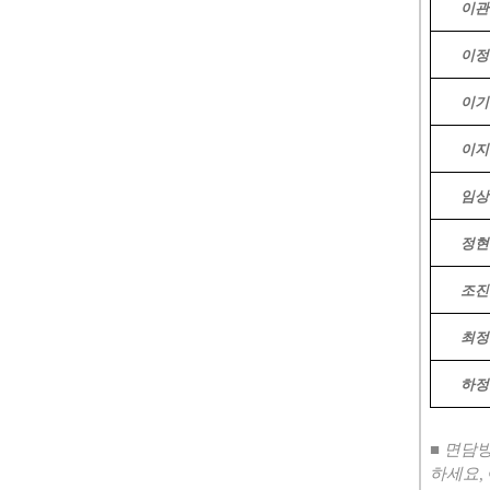
이관
이정
이기
이지
임상
정현
조진
최정
하정
■
면담
하세요
,