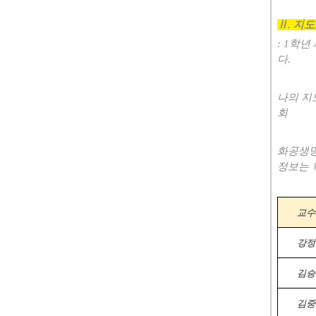
Ⅱ
.
지도
: 1
학년 
다
.
나의 지
회
화공생명
정보는 
교수
강정
김승
김중