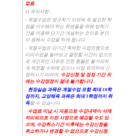
없음
4)
유의사항
:
-
계절수업은 정규학기 이외에 꼭 필요한 학
점을 이수해야 하는 학생들을 위해 방학기
간을 이용해 단기간 개설하는 것으로 본인
이 원해서 수강을 하게 됩니다
.
-
계절수업은 단기간 촉박한 수업진행으로
미리수업을 들어보고 결정할 시간이 없으므
로 개인적인 사유로 인한 환불은 불가피하
게 제한할 수밖에 없으니 이점 유의하여 신
청하시기 바라며
,
수강신청 및 정정 기간 외
에는 수강정정이 절대 불가합니다
.
-
현장실습 과목은 계절수업 포함 최대
18
학
점까지
,
교양체육 과목은 최대
3
학점까지 취
득
할 수 있습니다
.
-
수업료 미납 시 자동으로 수강내역이 삭제
처리되므로 이런 사정으로 폐강될 수도 있
으며
,
수강취소기간 이후에는 수강신청을
취소하거나 변경할 수 없으므로 수강신청