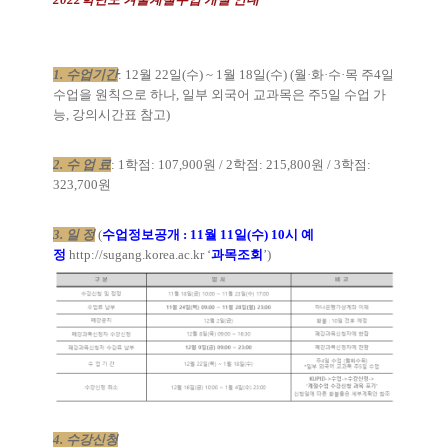
1.
수업기간
: 12
월
22
일
(
수
) ~ 1
월
18
일
(수
) (
월
·
화
·
수
·
목 주
4
일
수업을 원칙으로 하나
,
일부 외국어 교과목은 주
5
일 수업 가
능
,
강의시간표 참고
)
2.
수 업 료
: 1
학점
: 107,900
원
/ 2
학점
: 215,800
원
/ 3
학점
:
323,700
원
3.
일 정
(
수업정보공개
: 11
월
11
일
(
수
) 10
시 예
정
http://sugang.korea.ac.kr
‘
과목조회
’)
4.
수강신청