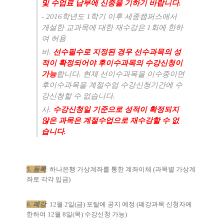
및 수업료 납부에 신중을 기하기 바랍니다
.
- 2016
학년도
1
학기 이후 세종캠퍼스에서
개설한 교과목에 대한 재수강은
1
회에 한하
여 허용
바
.
선수필수로 지정된 경우 선수과목의 성
적이 확정되어야 후이수과목의 수강신청이
가능
합니다
.
현재 선이수과목을 이수중이면
후이수과목을 계절수업 수강신청기간에 수
강신청할 수 없습니다
.
사
.
수강신청일 기준으로 성적이 확정되지
않은 과목은 계절수업으로 재수강할 수 없
습니다
.
5.
등록
:
하나은행 가상계좌를 통한 계좌이체
(
과목별 가상계
좌로 각각 입금
)
6.
폐강
: 12
월 2
일
(
금
)
포탈에 공지 예정
(
폐강과목 신청자에
한하여 12
월 8
일
(
목
)
수강신청 가능
)