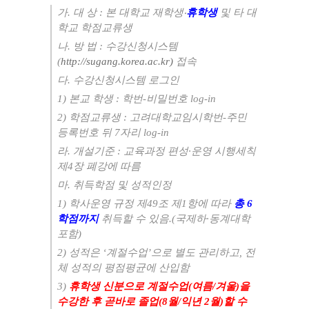
가
.
대 상
:
본 대학교 재학생
‧
휴학생
및 타 대
학교 학점교류생
나
.
방 법
:
수강신청시스템
(
http://sugang.korea.ac.kr)
접속
다
.
수강신청시스템 로그인
1)
본교 학생
:
학번
-
비밀번호
log-in
2)
학점교류생
:
고려대학교임시학번
-
주민
등록번호 뒤
7
자리
log-in
라
.
개설기준
:
교육과정 편성
·
운영 시행세칙
제
4
장 폐강에 따름
마
.
취득학점 및 성적인정
1)
학사운영 규정 제
49
조 제
1
항에 따라
총
6
학점까지
취득할 수 있음
.(
국제하
·
동계대학
포함
)
2)
성적은
‘
계절수업
’
으로 별도 관리하고
,
전
체 성적의 평점평균에 산입함
3)
휴학생 신분으로 계절수업
(
여름
/
겨울
)
을
수강한 후 곧바로 졸업
(8
월
/
익년
2
월
)
할 수