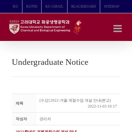
콘
KU
KUPID
KU GMAIL
BLACKBOARD
SITEMAP
텐
츠
로
건
너
뛰
기
Undergraduate Notice
[수강] 2022-겨울 계절수업 개설 안내(본교)
제목
2022-11-03 10:17
작성자
관리자
2022
학년도 겨울계절수업 개설 안내