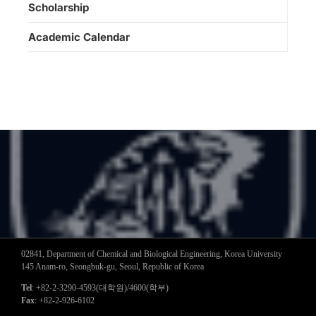
Scholarship
Academic Calendar
02841, Department of Chemical and Biological Engineering, Korea University
145 Anam-ro, Seongbuk-gu, Seoul, Republic of Korea
Tel
: +82-2-3290-4593(대학원)/4600(학부)
Fax
: +82-2-926-6102