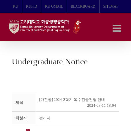
콘
KU
KUPID
KU GMAIL
BLACKBOARD
SITEMAP
텐
츠
로
건
너
뛰
기
Undergraduate Notice
[다전공] 2024-2학기 복수전공전형 안내
제목
2024-03-11 18:04
작성자
관리자