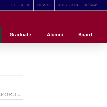
KU
KUPID
KU GMAIL
BLACKBOARD
SITEMAP
Graduate
Alumni
Board
24-03-05 11:11