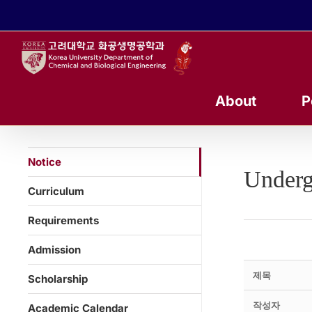
콘
텐
츠
로
건
너
About
P
뛰
기
Notice
Underg
Curriculum
Requirements
Admission
제목
Scholarship
작성자
Academic Calendar