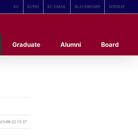
KU
KUPID
KU GMAIL
BLACKBOARD
SITEMAP
Graduate
Alumni
Board
23-08-22 15:37