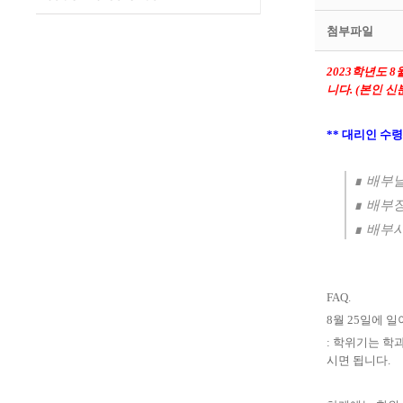
첨부파일
2023
학년도
8
니다
. (
본인 신
**
대리인 수령
∎
배부
∎
배부
∎
배부
FAQ.
8
월
25
일에 일
:
학위기는 학과
시면 됩니다
.