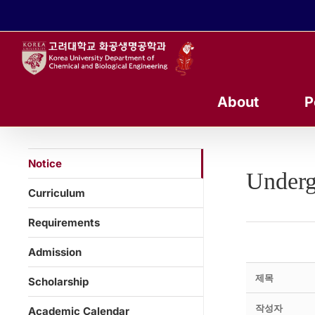
콘
텐
츠
로
건
너
About
P
뛰
기
Notice
Underg
Curriculum
Requirements
Admission
제목
Scholarship
작성자
Academic Calendar