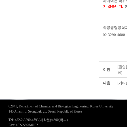
하계에는 학위
지 않습니다
.
화공생명공학
02-3290-4600
[졸업
이전
당)
다음
[기타
02841, Department of Chemical and Biological Engineering, Korea University
145 Anam-ro, Seongbuk-gu, Seoul, Republic of Korea
Tel
: +82-2-3290-4593(대학원)/4600(학부)
Fax
: +82-2-926-6102