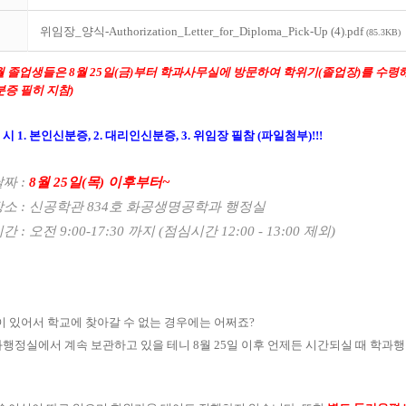
위임장_양식-Authorization_Letter_for_Diploma_Pick-Up (4).pdf
(85.3KB)
월 졸업생들은
8
월
25
일
(금)
부터 학과사무실에 방문하여 학위기
(
졸업장
)
를 수령
분증 필히 지참
)
 시
1.
본인신분증
, 2.
대리인신분증
, 3.
위임장 필참
(
파일첨부
)!!!
날짜
:
8
월
25
일
(목
)
이후부터
~
장소
:
신공학관
834
호 화공생명공학과 행정실
시간
:
오전
9:00-17:30
까지
(
점심시간
12:00 - 13:00
제외
)
이 있어서 학교에 찾아갈 수 없는 경우에는 어쩌죠
?
행정실에서 계속 보관하고 있을 테니
8
월
25
일 이후 언제든 시간되실 때 학과