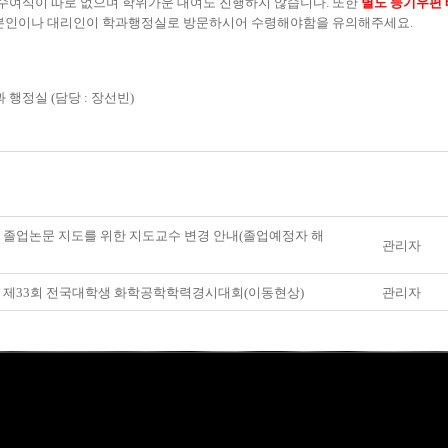
수여식이 따로 없으며 학위가운 대여도 진행하지 않습니다
.
또한
별도
등기우편 
본인이나 대리인이 학과행정실로 방문하시어 수령해야함을 유의해주세요
.
과 행정실
(
담당
:
장선빈
)
] 졸업논문 지도를 위한 지도교수 변경 안내(졸업예정자 해
관리자
] 제33회 전국대학생 화학공학학력경시대회(이동현상)
관리자