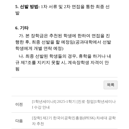
5.
선발 방법
:
1
차 서류 및
2
차 면접을 통한 최종 선
발
6.
기타
가
.
본 장학금은 추천된 학생에 한하여 면접을 진
행한 후
,
최종 선발을 할 예정임
(공과대학에서 선발
학생에게
개별 연락 예정
)
나
.
최종 선발된 학생들의 경우
,
휴학을 하거나 내
규 제
7
조를 지키지 못할 시
,
계속장학생 자격이 안
됨
목록
[1학년세미나I] 2025-1학기 [진로·창업]1학년세미나
이전
I 수강 안내
[장학] 제2기 한국이공학진흥원(IPESK) 차세대 공학
다음
자 추천