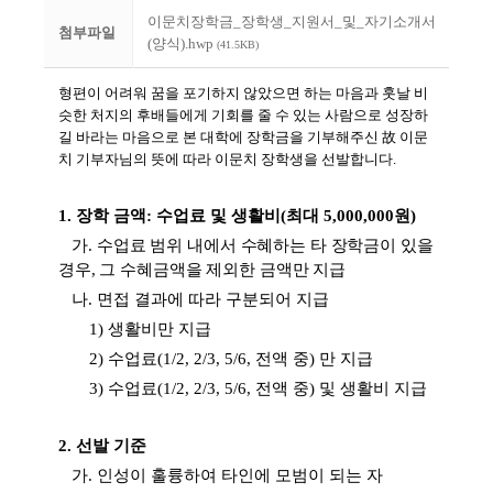
이문치장학금_장학생_지원서_및_자기소개서
첨부파일
(양식).hwp
(41.5KB)
형편이 어려워 꿈을 포기하지 않았으면 하는 마음과 훗날 비
슷한 처지의 후배들에게 기회를 줄 수 있는 사람으로 성장하
길 바라는 마음으로 본 대학에 장학금을 기부해주신
故
이문
치 기부자님의 뜻에 따라 이문치 장학생을 선발합니다.
1.
장학 금액
:
수업료 및 생활비
(
최대
5,000,000
원
)
가
.
수업료 범위 내에서 수혜하는 타 장학금이 있을
경우
,
그 수혜금액을 제외한 금액만 지급
나
.
면접 결과에 따라 구분되어 지급
1)
생활비만 지급
2)
수업료
(1/2, 2/3, 5/6,
전액 중
)
만 지급
3)
수업료
(1/2, 2/3, 5/6,
전액 중
)
및 생활비 지급
2.
선발 기준
가
.
인성이 훌륭하여 타인에 모범이 되는 자