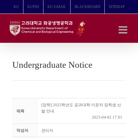
콘
KU
KUPID
KU GMAIL
BLACKBOARD
SITEMAP
텐
츠
로
건
너
뛰
기
Undergraduate Notice
[장학] 2025학년도 공과대학 이문치 장학생 선
제목
발 안내
2025-04-02 17:01
작성자
관리자