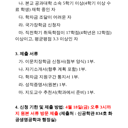
나
.
본교 공과대학 소속
5
학기 이상
(4
학기 이상 수
료 학생
)
재학 중인 자
다
.
학자금 조달이 어려운 자
라
.
국가장학금 신청자
마
.
직전학기
취득학점이
17
학점
(
4
학년은
12
학점
)
이상이고
,
평균평점
3.3
이상인 자
3.
제출 서류
가
.
이문치장학금 신청서
(
첨부 양식
) 1
부
.
나
.
자기소개서
(
향후 계획 포함
) 1
부
.
다
.
학자금 지원구간 통지서
1
부
.
라
.
성적증명서
(
원본
) 1
부
.
마
.
지도교수 추천서
(
학과에서 준비
) 1
부
.
4.
신청 기한 및 제출 방법
:
4
월
18
일
(
금
)
오후
3
시까
지 원본 서류 방문 제출
(
제출처
: 신공학관 834호
화
공생명공학과 행정실
)