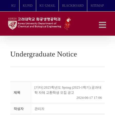
콘
KU
KUPID
KU GMAIL
BLACKBOARD
SITEMAP
텐
츠
로
건
너
뛰
기
Undergraduate Notice
[기타] 2025학년도 Spring (2025-1학기) 공과대
제목
학 자체 교환학생 모집 공고
2024-06-17 17:06
작성자
관리자