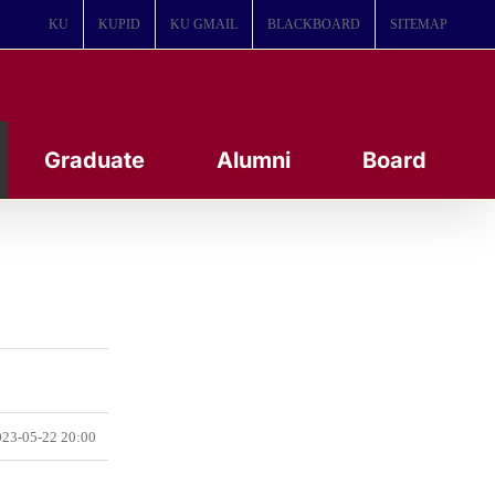
KU
KUPID
KU GMAIL
BLACKBOARD
SITEMAP
Graduate
Alumni
Board
23-05-22 20:00