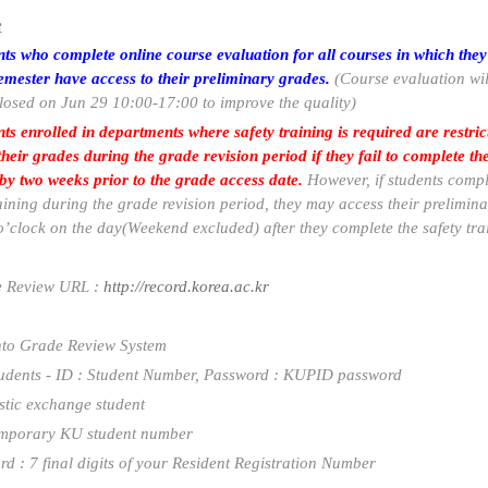
e
ts who complete online course evaluation for all courses in which they
semester have access to their preliminary grades.
(Course evaluation wil
closed on Jun 29 10:00-17:00 to improve the quality)
ts enrolled in departments where safety training is required are restri
heir grades during the grade revision period if they fail to complete the
 by two weeks prior to the grade access date.
However, if students compl
raining during the grade revision period, they may access their prelimin
o’clock on the day(Weekend excluded) after they complete the safety tra
e Review URL :
http://record.korea.ac.kr
nto Grade Review System
udents
- ID : Student Number, Password : KUPID password
tic exchange student
emporary KU student number
rd : 7 final digits of your Resident Registration Number