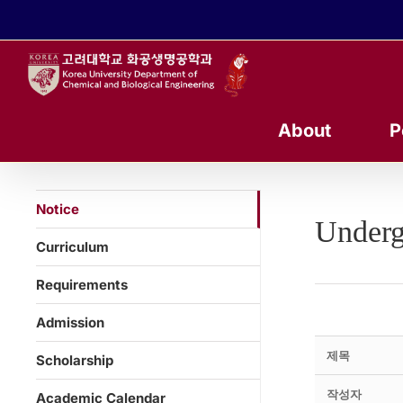
콘
텐
츠
로
건
너
About
P
뛰
기
Notice
Underg
Curriculum
Requirements
Admission
제목
Scholarship
작성자
Academic Calendar