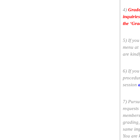
4)
Grade
inquirie
the ‘Gra
5) If yo
menu at 
are kindl
6) If yo
procedur
session
7) Pursua
requests 
members 
grading,
same imp
You are 