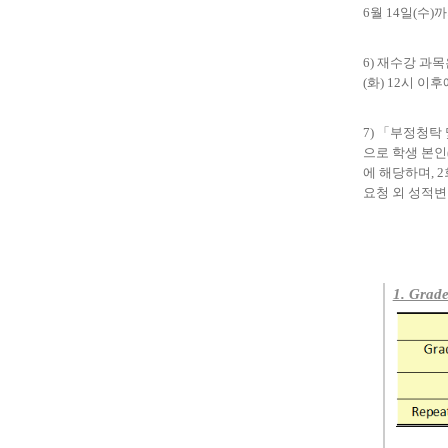
6
월
14
일
(수
)
까
6)
재수강 과목
(화
) 12
시 이후
7)
「
부정청탁 
으로 학생 본인
에 해당하며
, 2
요청 외 성적
1. Grade