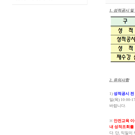
1.
성적공시 및
2.
유의사항
1)
성적공시 전
일
(목
) 10:00-1
바랍니다
.
※
안전교육 이
내 성적조회를 
다
.
단
,
익일이 