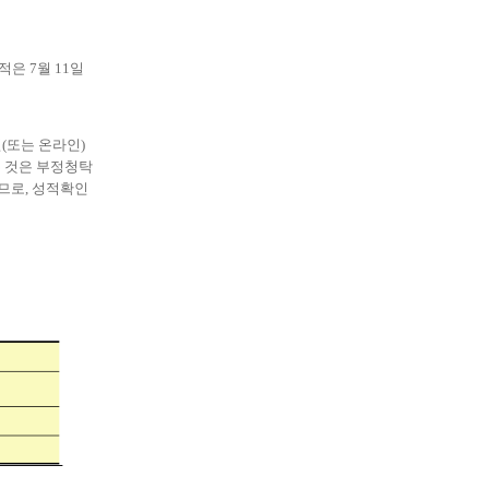
적은 7
월 11
일
면
(
또는 온라인
)
 것은 부정청탁
하므로
,
성적확인