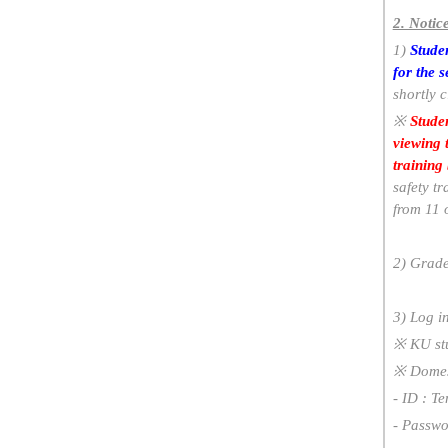
2. Notic
1)
Studen
for the 
shortly 
※
Studen
viewing t
training
safety t
from 11 
2) Grad
3) Log i
※
KU st
※
Domes
- ID : T
- Passwo