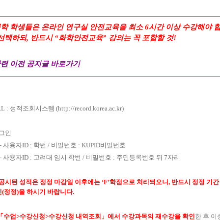
학 학생들은 온라인 연구실 안전교육을 최소
6
시간 이상 수강해야 
 선택하되
,
반드시
“
화학안전교육
”
강의는 꼭 포함할 것
!
련 이전 공지글 바로가기
L :
성적조회시스템
(
http://record.korea.ac.kr)
그인
-
사용자
ID :
학번
/
비밀번호
: KUPID
비밀번호
-
사용자
ID :
고려대 임시 학번
/
비밀번호
:
주민등록번호 뒤
7
자리
공시된 성적은 정정 마감일 이후에는
‘F’
학점으로 처리되오니
,
반드시 정정 기간
인
(
정정
)
을 하시기 바랍니다
.
「
수업
>
수강신청
>
수강신청 내역조회
」
에서 수강과목의 재수강을 확인
한 후 이