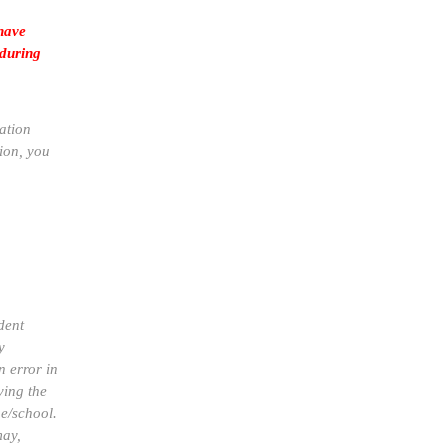
have
 during
ation
ion, you
dent
y
 error in
ving the
ge/school.
may,