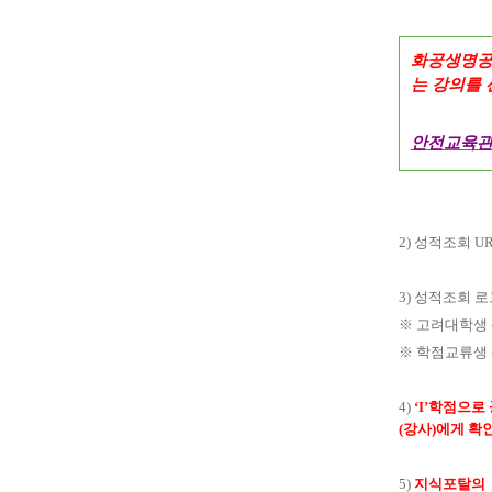
화공생명공
는 강의를
안전교육관
2)
성적조회
UR
3)
성적조회 로
※
고려대학생
※
학점교류생
4)
‘I’
학점으로 
(
강사
)
에게 확
5)
지식포탈의