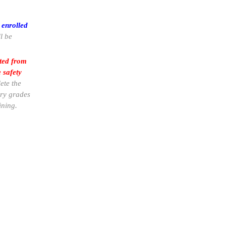
 enrolled
l be
cted from
 safety
ete the
ary grades
ining.