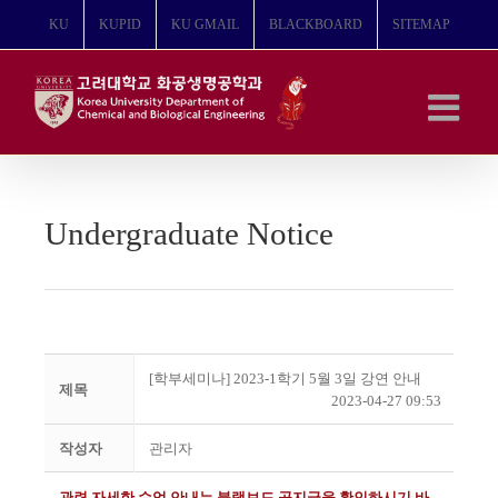
콘
KU
KUPID
KU GMAIL
BLACKBOARD
SITEMAP
텐
츠
로
건
너
뛰
기
Undergraduate Notice
[학부세미나] 2023-1학기 5월 3일 강연 안내
제목
2023-04-27 09:53
작성자
관리자
관련 자세한 수업 안내는 블랙보드 공지글을 확인하시기 바