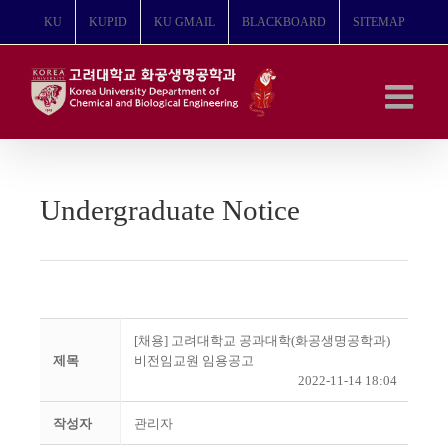
콘
KU
KUPID
KU GMAIL
BLACKBOARD
SITEMAP
텐
츠
로
건
너
뛰
기
Undergraduate Notice
[채용] 고려대학교 공과대학(화공생명공학과)
제목
비전임교원 임용공고
2022-11-14 18:04
작성자
관리자