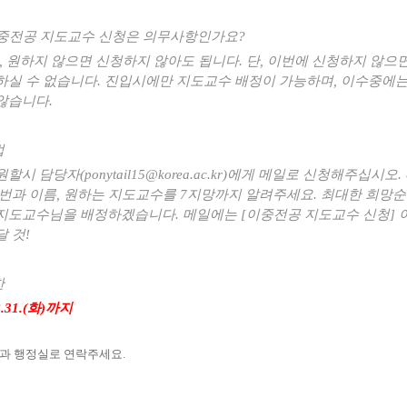
 이중전공 지도교수 신청은 의무사항인가요?
요, 원하지 않으면 신청하지 않아도 됩니다. 단, 이번에 신청하지 않으
하실 수 없습니다. 진입시에만 지도교수 배정이 가능하며, 이수중에
 않습니다.
법
원할시 담당자
(ponytail15@korea.ac.kr)
에게 메일로 신청해주십시오
.
학번과 이름
,
원하는 지도교수를
7
지망까지 알려주세요
.
최대한 희망순
지도교수님을 배정하겠습니다
.
메일에는
[
이중전공 지도교수 신청
]
달 것
!
한
.31.(
화
)
까지
학과 행정실로 연락주세요
.