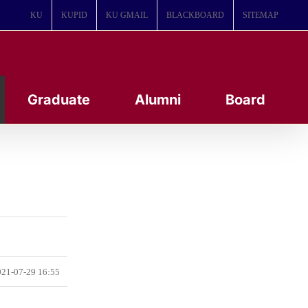
KU
KUPID
KU GMAIL
BLACKBOARD
SITEMAP
Graduate
Alumni
Board
21-07-29 16:55