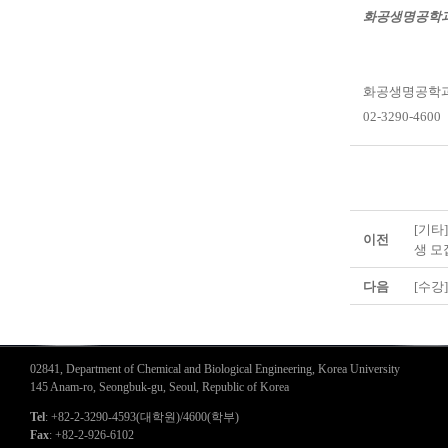
화공생명공학과 
화공생명공학과
02-3290-4600
[기타]
이전
생 모
다음
[수강
02841, Department of Chemical and Biological Engineering, Korea University
145 Anam-ro, Seongbuk-gu, Seoul, Republic of Korea
Tel
: +82-2-3290-4593(대학원)/4600(학부)
Fax
: +82-2-926-6102