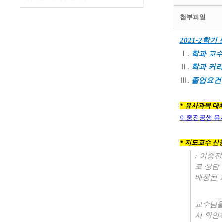
첨부파일
2021-2
학기 
Ⅰ
.
학과 교
Ⅱ
.
학과 커
Ⅲ
.
졸업요건 
* 유사과목 대
이중전공생 유
* 지도교수 신
:
이중전
로 상담
배정된 
교수님들
서 확인