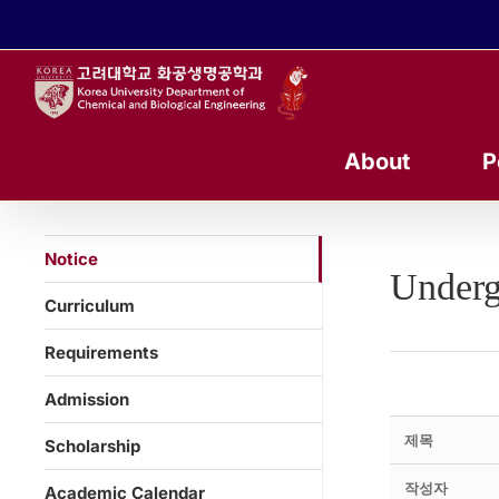
콘
텐
츠
로
건
너
About
P
뛰
기
Notice
Underg
Curriculum
Requirements
Admission
제목
Scholarship
작성자
Academic Calendar