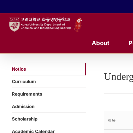
콘
텐
츠
로
건
너
About
P
뛰
기
Notice
Underg
Curriculum
Requirements
Admission
Scholarship
제목
Academic Calendar