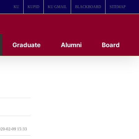
KU
KUPID
KU GMAIL
BLACKBOARD
SITEMAP
Graduate
Alumni
Board
20-02-09 15:33