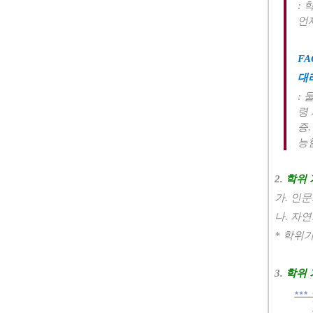
:
언
FA
대
:
령
증
능
2.
학위 
가. 인
나. 자
* 학위
3.
학위 