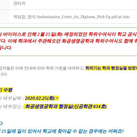
관리자
위임장_양식-Authorization_Letter_for_Diploma_Pick-Up.pdf
(85.3KB)
 바이러스로 인해 2월 25일(화) 예정되었던 학위수여식이 학교 공
다. 이에 학과에서 주관해오던 화공생명공학과 학위수여식도 함께 
립니다.
 졸업자들은 아래 안내에 따라 학위 가운을 대여하고,
학위기는 학과 행정실을 방문
니다.
기 수령
 배부날짜 :
2020.02.25(화) ~
 배부장소 :
화공생명공학과 행정실(신공학관 834호)
Q.
월 25일에 일이 있어서 학교에 찾아갈 수 없는 경우에는 어쩌죠?