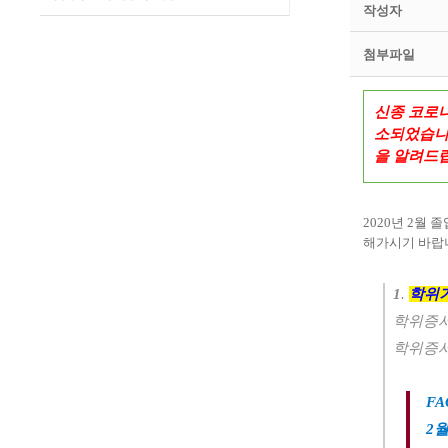
작성자
첨부파일
신종 코로나
소되었습니
을 알려드
2020년 2월
해가시기 바랍
1
.
학위
학위증서
학위증서
FA
2