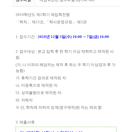
(148.7KB)
2019
학년도 제
1
학기 재입학전형
「
학칙
」
제
15
조
,
「
학사운영규정
」
제
3
관
1.
접수기간
:
2018
년
12
월
5
일
(
수
) 10:00
∼
7
일
(
금
) 16:00
2.
접수대상
:
본교 입학 후 한 학기 이상 재학하고 제적된 사
람
.
(
가
,
나 이외의 해당자는 제적 후 최소 두 학기 이상경과 후 가
능함
)
가
.
휴학기간 경과로 제적된 자
.
나
.
미등록으로 제적된 자
.
다
.
성적불량으로 제적된 자
.
라
.
자퇴자
.
※
단
,
학칙에 의하여 징계
(
영구제적
)
된 자는 제외 함
.
3.
제출서류