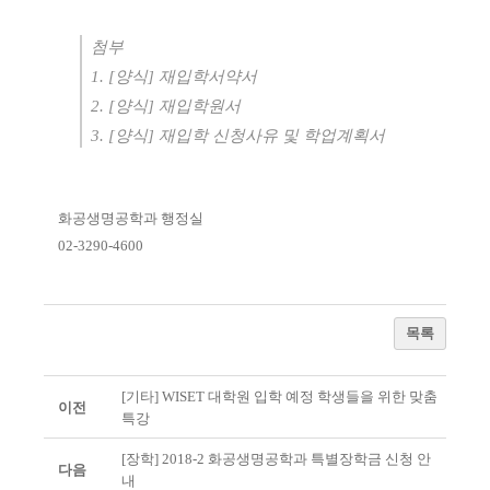
첨부
1. [
양식
]
재입학서약서
2. [
양식
]
재입학원서
3. [
양식
]
재입학 신청사유 및 학업계획서
화공생명공학과 행정실
02-3290-4600
목록
[기타] WISET 대학원 입학 예정 학생들을 위한 맞춤
이전
특강
[장학] 2018-2 화공생명공학과 특별장학금 신청 안
다음
내