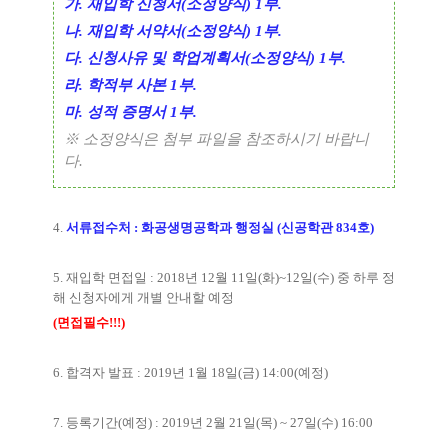
가
.
재입학 신청서
(
소정양식
) 1
부
.
나
.
재입학 서약서
(
소정양식
) 1
부
.
다
.
신청사유 및 학업계획서
(
소정양식
) 1
부
.
라
.
학적부 사본
1
부
.
마
.
성적 증명서
1
부
.
※
소정양식은 첨부 파일을 참조하시기 바랍니
다
.
4.
서류접수처
:
화공생명공학과 행정실
(
신공학관
834
호
)
5.
재입학 면접일
: 2018
년
12
월
11
일
(
화
)~12
일
(
수
)
중 하루 정
해 신청자에게 개별 안내할 예정
(
면접필수
!!!)
6.
합격자 발표
: 2019
년
1
월
18
일
(
금
) 14:00(
예정
)
7.
등록기간
(
예정
) : 2019
년
2
월
21
일
(
목
) ~ 27
일
(
수
) 16:00