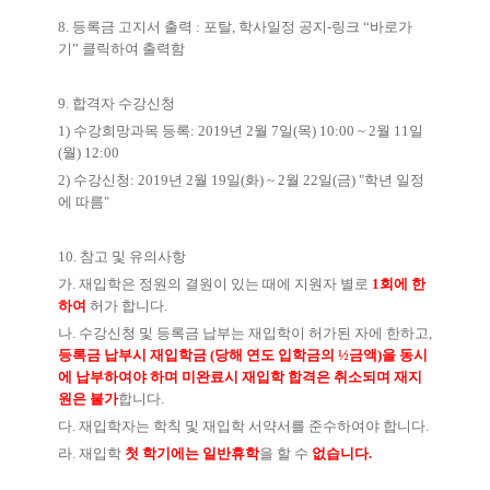
8.
등록금 고지서 출력
:
포탈
,
학사일정 공지
-
링크
“
바로가
기
”
클릭하여 출력함
9.
합격자 수강신청
1)
수강희망과목 등록
: 2019
년
2
월
7
일
(
목
) 10:00 ~ 2
월
11
일
(
월
) 12:00
2)
수강신청
: 2019
년
2
월
19
일
(
화
) ~ 2
월
22
일
(
금
) "
학년 일정
에 따름
"
10.
참고 및 유의사항
가
.
재입학은 정원의 결원이 있는 때에 지원자 별로
1
회에 한
하여
허가 합니다
.
나
.
수강신청 및 등록금 납부는 재입학이 허가된 자에 한하고
,
등록금 납부시 재입학금
(
당해 연도 입학금의
½
금액
)
을 동시
에 납부하여야 하며 미완료시 재입학 합격은 취소되며 재지
원은 불가
합니다
.
다
.
재입학자는 학칙 및 재입학 서약서를 준수하여야 합니다
.
라
.
재입학
첫 학기에는 일반휴학
을 할 수
없습니다
.