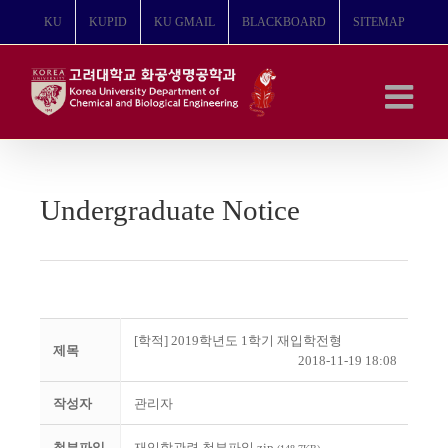
콘
KU
KUPID
KU GMAIL
BLACKBOARD
SITEMAP
텐
츠
로
건
너
뛰
기
Undergraduate Notice
[학적] 2019학년도 1학기 재입학전형
제목
2018-11-19 18:08
작성자
관리자
첨부파일
재입학관련 첨부파일.zip