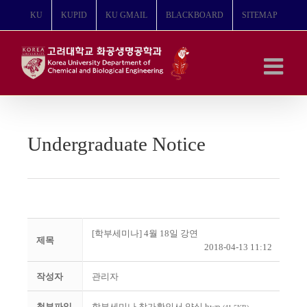
콘
KU
KUPID
KU GMAIL
BLACKBOARD
SITEMAP
텐
츠
로
건
너
뛰
기
Undergraduate Notice
[학부세미나] 4월 18일 강연
제목
2018-04-13 11:12
작성자
관리자
첨부파일
학부세미나 참가확인서 양식.hwp