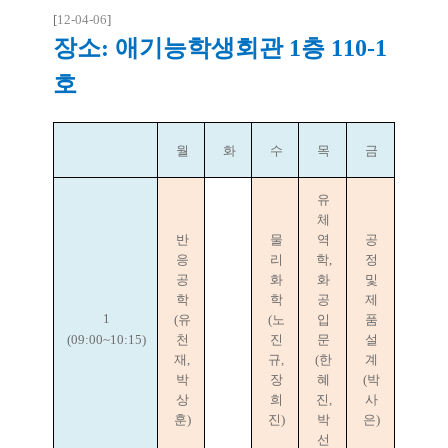
[
12-04-06
]
장소: 애기능학생회관 1층 110-1
호
월
화
수
목
금
유
체
반
물
역
공
응
리
학,
정
공
화
화
및
학
학
공
제
1
(유
(노
입
품
(09:00~10:15)
천
진
문
설
재,
규,
(한
계
박
장
혜
(박
상
희
진,
사
훈)
진)
박
은)
선