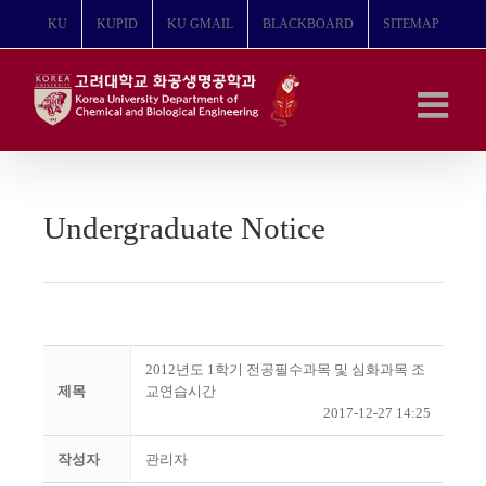
콘
KU
KUPID
KU GMAIL
BLACKBOARD
SITEMAP
텐
츠
로
건
너
뛰
기
Undergraduate Notice
2012년도 1학기 전공필수과목 및 심화과목 조
제목
교연습시간
2017-12-27 14:25
작성자
관리자