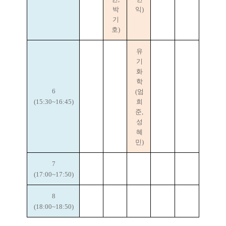
박
익)
기
호)
유
기
화
학
6
(엄
(15:30~16:45)
희
준,
성
혜
민)
7
(17:00~17:50)
8
(18:00~18:50)