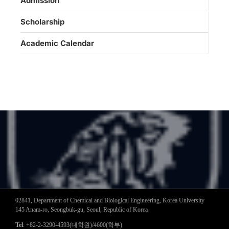
Admission
Scholarship
Academic Calendar
02841, Department of Chemical and Biological Engineering, Korea University
145 Anam-ro, Seongbuk-gu, Seoul, Republic of Korea
Tel
: +82-2-3290-4593(대학원)/4600(학부)