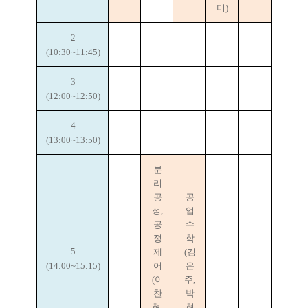
미)
2
(10:30~11:45)
3
(12:00~12:50)
4
(13:00~13:50)
분
리
공
공
정,
업
공
수
정
학
5
제
(김
(14:00~15:15)
어
은
(이
주,
찬
박
현,
현