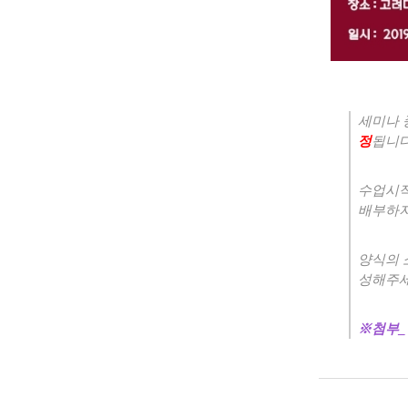
세
미나 
정
됩니
수업시작
배부하지
양식의 
성해주
※
첨부