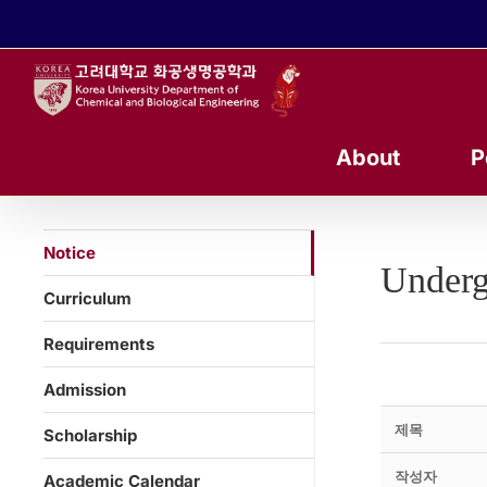
콘
텐
츠
로
건
너
About
P
뛰
기
Notice
Underg
Curriculum
Requirements
Admission
제목
Scholarship
작성자
Academic Calendar