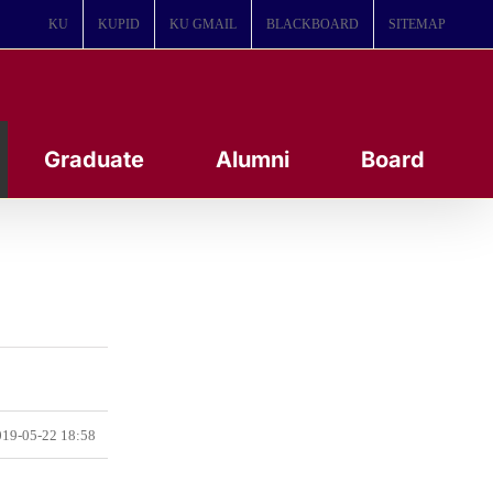
KU
KUPID
KU GMAIL
BLACKBOARD
SITEMAP
Graduate
Alumni
Board
19-05-22 18:58