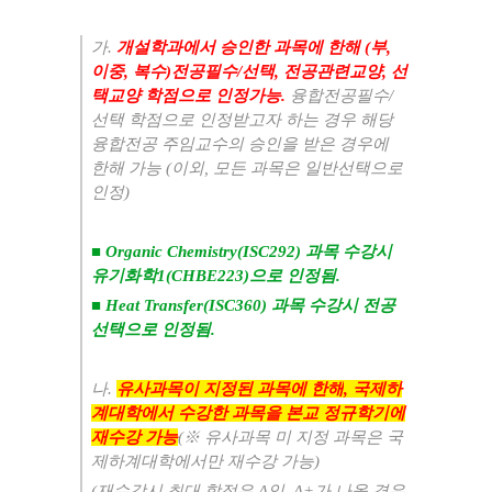
가
.
개설학과에서 승인한 과목에 한해
(
부
,
이중
,
복수
)
전공필수
/
선택
,
전공관련교양
,
선
택교양 학점으로 인정가능
.
융합전공필수
/
선택 학점으로 인정받고자 하는 경우 해당
융합전공 주임교수의 승인을 받은 경우에
한해 가능
(
이외
,
모든 과목은 일반선택으로
인정
)
■ Organic Chemistry(ISC292)
과목 수강시
유기화학
1(CHBE223)
으로 인정됨
.
■ Heat Transfer(ISC360)
과목 수강시 전공
선택으로 인정됨
.
나
.
유사과목이 지정된 과목에 한해
,
국제하
계대학에서 수강한 과목을 본교 정규학기에
재수강 가능
(
※
유사과목 미 지정 과목은 국
제하계대학에서만 재수강 가능
)
(
재수강시 최대 학점은
A
임
, A+
가 나올 경우