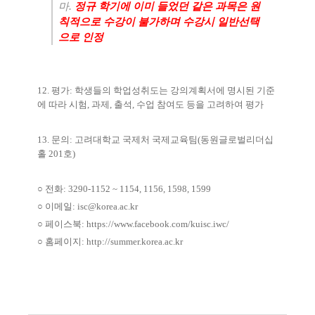
마
.
정규 학기에 이미 들었던 같은 과목은 원
칙적으로 수강이 불가하며 수강시 일반선택
으로 인정
12.
평가
:
학생들의 학업성취도는 강의계획서에 명시된 기준
에 따라 시험
,
과제
,
출석
,
수업 참여도 등을 고려하여 평가
13.
문의
:
고려대학교 국제처 국제교육팀
(
동원글로벌리더십
홀
201
호
)
○
전화
: 3290-1152 ~ 1154, 1156, 1598, 1599
○
이메일
: isc@korea.ac.kr
○
페이스북
:
https://www.facebook.com/kuisc.iwc/
○
홈페이지
:
http://summer.korea.ac.kr