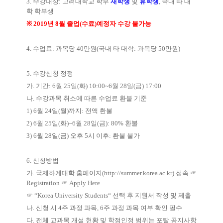
3.
수강대상
:
고려대학교 학부
재학생
및
휴학생
,
국내 타 대
학 학부생
※
2019
년
8
월 졸업
(
수료
)
예정자 수강 불가능
4.
수업료
:
과목당
40
만원
(
국내 타 대학
:
과목당
50
만원
)
5.
수강신청 정정
가
.
기간
: 6
월
25
일
(
화
) 10:00~6
월
28
일
(
금
) 17:00
나
.
수강과목 취소에 따른 수업료 환불 기준
1) 6
월
24
일
(
월
)
까지
:
전액 환불
2) 6
월
25
일
(
화
)~6
월
28
일
(
금
): 80%
환불
3) 6
월
28
일
(
금
)
오후
5
시 이후
:
환불 불가
6.
신청방법
가
.
국제하계대학 홈페이지
(
http://summer.korea.ac.kr)
접속
☞
Registration
☞
Apply Here
☞
“Korea University Students“
선택 후 지원서 작성 및 제출
나
.
신청 시
4
주 과정 과목
, 6
주 과정 과목 여부 확인 필수
다
.
전체 교과목 개설 현황 및 학점인정 범위는 포탈 공지사항