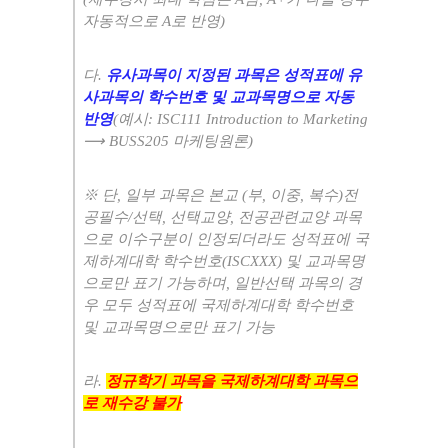
자동적으로
A
로 반영
)
다
.
유사과목이 지정된 과목은 성적표에 유
사과목의 학수번호 및 교과목명으로 자동
반영
(
예시
: ISC111 Introduction to Marketing
⟶
BUSS205
마케팅원론
)
※
단
,
일부 과목은 본교
(
부
,
이중
,
복수
)
전
공필수
/
선택
,
선택교양
,
전공관련교양 과목
으로 이수구분이 인정되더라도 성적표에 국
제하계대학 학수번호
(ISCXXX)
및 교과목명
으로만 표기 가능하며
,
일반선택 과목의 경
우 모두 성적표에 국제하계대학 학수번호
및 교과목명으로만 표기 가능
라
.
정규학기 과목을 국제하계대학 과목으
로 재수강 불가