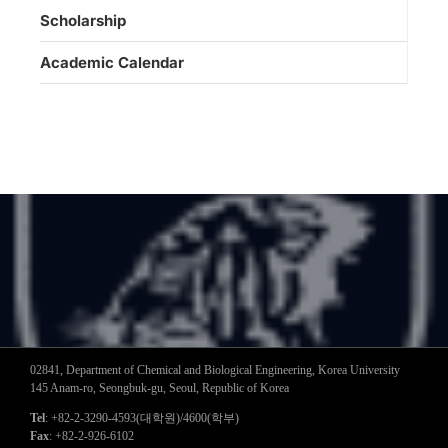
Scholarship
Academic Calendar
02841, Department of Chemical and Biological Engineering, Korea University
145 Anam-ro, Seongbuk-gu, Seoul, Republic of Korea
Tel
: +82-2-3290-4593(대학원)/4600(학부)
Fax
: +82-2-926-6102