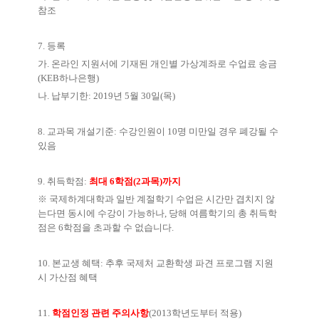
참조
7.
등록
가
.
온라인 지원서에 기재된 개인별 가상계좌로 수업료 송금
(KEB
하나은행
)
나
.
납부기한
: 2019
년
5
월
30
일
(
목
)
8.
교과목 개설기준
:
수강인원이
10
명 미만일 경우 폐강될 수
있음
9.
취득학점
:
최대
6
학점
(2
과목
)
까지
※
국제하계대학과 일반 계절학기 수업은 시간만 겹치지 않
는다면 동시에 수강이 가능하나
,
당해 여름학기의 총 취득학
점은
6
학점을 초과할 수 없습니다
.
10.
본교생 혜택
:
추후 국제처 교환학생 파견 프로그램 지원
시 가산점 혜택
11.
학점인정 관련 주의사항
(2013
학년도부터 적용
)