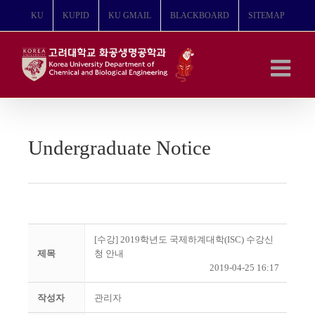
콘
KU
KUPID
KU GMAIL
BLACKBOARD
SITEMAP
텐
츠
로
건
너
뛰
기
Undergraduate Notice
[수강] 2019학년도 국제하계대학(ISC) 수강신
제목
청 안내
2019-04-25 16:17
작성자
관리자