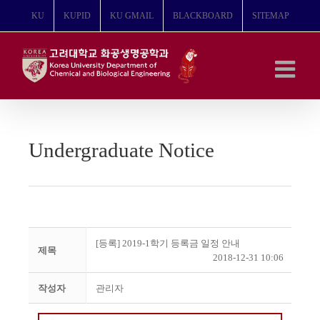
콘
KU
KUPID
KU GMAIL
BLACKBOARD
SITEMAP
텐
츠
로
건
너
뛰
기
Undergraduate Notice
[등록] 2019-1학기 등록금 일정 안내
제목
2018-12-31 10:06
작성자
관리자