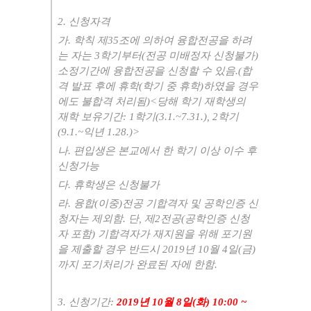
2.
신청자격
가
.
학칙 제
35
조에 의하여 융합전공을 하려
는 자는
3
학기부터
(
전공 미배정자 신청불가
)
소정기간에 융합전공을 신청할 수 있음
.(
합
격 발표 후에 휴학
(
학기 중 휴학
)
하였을 경우
에도 불합격 처리됨
)<
당해 학기 재학생의
재학 보유기간
: 1
학기
(3.1.~7.31.), 2
학기
(9.1.~
익년
1.28.)>
나
.
편입생은 본교에서 한 학기 이상 이수 후
신청가능
다
.
휴학생은 신청불가
라
.
융합
(
이중
)
전공 기합격자 및 공학인증 신
청자는 제외함
.
단
,
제
2
전공
(
공학인증 신청
자 포함
)
기합격자가 재지원을 위해 포기원
을 제출할 경우 반드시
2019
년
10
월
4
일
(
금
)
까지 포기처리가 완료된 자에 한함
.
3.
신청기간
:
2019
년
10
월
8
일
(
화
) 10:00 ~