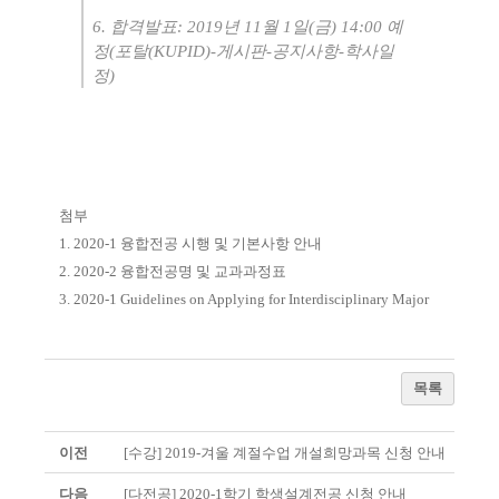
6.
합격발표
: 2019
년
11
월
1
일
(
금
) 14:00
예
정
(
포탈
(KUPID)-
게시판
-
공지사항
-
학사일
정
)
첨부
1. 2020-1
융합전공 시행 및 기본사항 안내
2. 2020-2
융합전공명 및 교과과정표
3. 2020-1 Guidelines on Applying for Interdisciplinary Major
목록
이전
[수강] 2019-겨울 계절수업 개설희망과목 신청 안내
다음
[다전공] 2020-1학기 학생설계전공 신청 안내