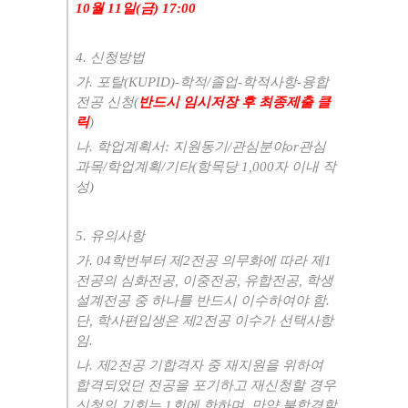
10
월
11
일
(
금
) 17:00
4.
신청방법
가
.
포탈
(KUPID)-
학적
/
졸업
-
학적사항
-
융합
전공 신청
(
반드시 임시저장 후 최종제출 클
릭
)
나
.
학업계획서
:
지원동기
/
관심분야
or
관심
과목
/
학업계획
/
기타
(
항목당
1,000
자 이내 작
성
)
5.
유의사항
가
. 04
학번부터 제
2
전공 의무화에 따라 제
1
전공의 심화전공
,
이중전공
,
유합전공
,
학생
설계전공 중 하나를 반드시 이수하여야 함
.
단
,
학사편입생은 제
2
전공 이수가 선택사항
임
.
나
.
제
2
전공 기합격자 중 재지원을 위하여
합격되었던 전공을 포기하고 재신청할 경우
신청의 기회는
1
회에 한하며
,
만약 불합격할