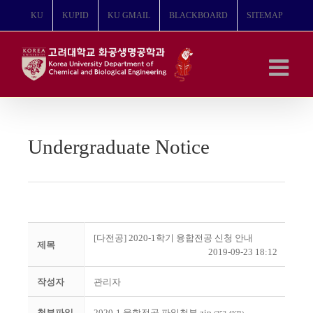
콘
KU
KUPID
KU GMAIL
BLACKBOARD
SITEMAP
텐
츠
로
건
너
뛰
기
Undergraduate Notice
[다전공] 2020-1학기 융합전공 신청 안내
제목
2019-09-23 18:12
작성자
관리자
첨부파일
2020-1 융합전공 파일첨부.zip