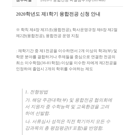
(353.4KB)
2020
학년도 제
1
학기 융합전공 신청 안내
※
학칙
제
4
장 제
35
조
(
융합전공
),
학사운영규정 제
6
장 제
2
절
제
2
관
(
융합전공
),
융합전공 운영 지침
:
재학기간 중 제
1
전공을 이수하면서
2
개 이상의 학과
(
부
)
및
학문 분야를 결합하거나 주제들을 중심으로 연결한 전공의
최소 이수학점
(36-81
학점
)
이상을 이수한 자에게 제
2
전공을
인정하여 졸업시
2
개의 학위를 수여하는 제도
1.
전형방법
가
.
해당 주관대학
(
부
)
및 융합전공 협의회에
서 지원자 중 수학능력 및 교육환경을 고려
하여 선발함
.
나
.
서류심사 성적은 직전 학기까지 모든 수
강과목의 총 평점평균
(F
포함
)
을 반영함
.