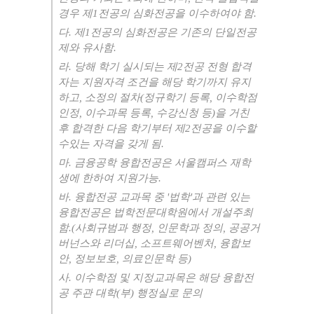
경우 제
1
전공의 심화전공을 이수하여야 함
.
다
.
제
1
전공의 심화전공은 기존의 단일전공
제와 유사함
.
라
.
당해 학기 실시되는 제
2
전공 전형 합격
자는 지원자격 조건을 해당 학기까지 유지
하고
,
소정의 절차
(
정규학기 등록
,
이수학점
인정
,
이수과목 등록
,
수강신청 등
)
을 거친
후 합격한 다음 학기부터 제
2
전공을 이수할
수있는 자격을 갖게 됨
.
마
.
금융공학 융합전공은 서울캠퍼스 재학
생에 한하여 지원가능
.
바
.
융합전공 교과목 중
'
법학
'
과 관련 있는
융합전공은 법학전문대학원에서 개설주최
함
.(
사회규범과 행정
,
인문학과 정의
,
공공거
버넌스와 리더십
,
소프트웨어벤처
,
융합보
안
,
정보보호
,
의료인문학 등
)
사
.
이수학점 및 지정교과목은 해당 융합전
공 주관 대학
(
부
)
행정실로 문의