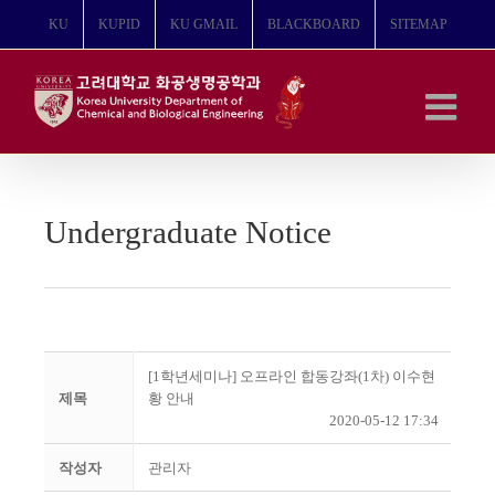
콘
KU
KUPID
KU GMAIL
BLACKBOARD
SITEMAP
텐
츠
로
건
너
뛰
기
Undergraduate Notice
[1학년세미나] 오프라인 합동강좌(1차) 이수현
제목
황 안내
2020-05-12 17:34
작성자
관리자