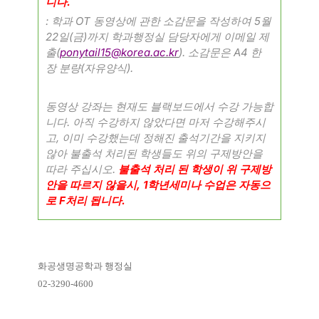
.
니다
:
OT
5
학과
동영상에 관한 소감문을 작성하여
월
22
(
)
일
금
까지 학과행정실 담당자에게 이메일 제
(
ponytail15@korea.ac.kr
).
A4
출
소감문은
한
(
).
장 분량
자유양식
동영상 강좌는 현재도 블랙보드에서 수강 가능합
.
니다
아직 수강하지 않았다면 마저 수강해주시
,
고
이미 수강했는데 정해진 출석기간을 지키지
않아 불출석 처리된 학생들도 위의 구제방안을
.
따라 주십시오
불출석 처리 된 학생이 위 구제방
, 1
안을 따르지 않을시
학년세미나 수업은 자동으
F
.
로
처리 됩니다
화공생명공학과 행정실
02-3290-4600