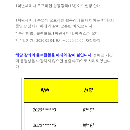
1
학년세미나 오프라인 합동강좌
(1
차
) 이수
현황 안내
1
학년세미나 수업의 오프라인 합동강좌를 대체하는 학과
OT
동영상 강좌가 아래와 같이 오픈된 바 있습니다
.
*
수강방법
:
블랙보드
/1
학년세미나
/
학과 소개 오티
*
수강기간
: 2020.05.04. 9
시
~ 2020.05.05.
자정까지
해당 강좌의 출석현황을 아래와 같이 붙입니다
.
정해진 기간
에 동영상을 수강하지 않으면 불출석
(F)
으로 처리되었습니
다
.
온
학번
성명
2020*****3
한*민
2020*****5
백*연