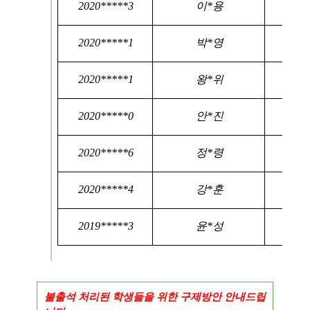
2020*****3
이*용
2020*****1
박*영
2020*****1
왕*위
2020*****0
안*진
2020*****6
정*령
2020*****4
강*훈
2019*****3
윤*성
불출석 처리된 학생들을 위한 구제방안 안내드립