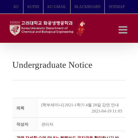
콘
KU
KUPID
KU GMAIL
BLACKBOARD
SITEMAP
텐
츠
로
건
너
뛰
기
Undergraduate Notice
[학부세미나] 2021-1학기 4월 28일 강연 안내
제목
2021-04-19 11:05
작성자
관리자
관련 자세한 수업 안내는 블랙보드 공지글을 확인하시기 바