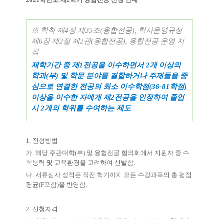
※
학칙
제
4
장 제
35
조
(
융합전공
),
학사운영규정
제
6
장 제
2
절 제
2
관
(
융합전공
),
융합전공 운영 지
침
재학기간 중 제
1
전공을 이수하면서
2
개 이상의
학과
(
부
)
및 학문 분야를 결합하거나 주제들을 중
심으로 연결한 전공의 최소 이수학점
(36-81
학점
)
이상을 이수한 자에게 제
2
전공을 인정하여 졸업
시
2
개의 학위를 수여하는 제도
1.
전형방법
가
.
해당 주관대학
(
부
)
및 융합전공 협의회에서 지원자 중 수
학능력 및 교육환경을 고려하여 선발함
.
나
.
서류심사 성적은 직전 학기까지 모든 수강과목의 총 평점
평균
(F
포함
)
을 반영함
.
2.
신청자격