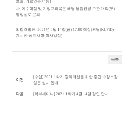
보호
,
의료인문학 등
)
사
.
이수학점 및 지정교과목은 해당 융합전공 주관 대학
(
부
)
행정실로 문의
6.
합격발표
: 2021
년
5
월
14
일
(
금
) 17:00
예정
(
포탈
(KUPID)-
게시판
-
공지사항
-
학사일정
)
목록
[수업] 2021-1학기 강의개선을 위한 중간 수강소감
이전
설문 실시 안내
다음
[학부세미나] 2021-1학기 4월 14일 강연 안내