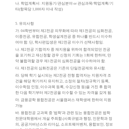
나
.
학업계획서
:
지원동기
/
관심분야
or
관심과목
/
학업계획
/
기
타
(
항목당
1,000
자 이내 작성
)
5.
유의사항
가
. 04
학번부터 제
2
전공 의무화에 따라 제
1
전공의 심화전공
,
이중전공
,
유합전공
,
학생설계전공 중 하나를 반드시 이수하
여야 함
.
단
,
학사편입생은 제
2
전공 이수가 선택사항임
.
나
.
제
2
전공 기합격자 중 재지원을 위하여 합격되었던 전공
을 포기하고 재신청할 경우 신청의 기회는
1
회에 한하며
,
만
약 불합격할 경우 제
1
전공의 심화전공을 이수하여야 함
.
다
.
제
1
전공의 심화전공은 기존의 단일전공제와 유사함
.
라
.
당해 학기 실시되는 제
2
전공 전형 합격자는 지원자격 조
건을 해당 학기까지 유지하고
,
소정의 절차
(
정규학기 등록
,
이수학점 인정
,
이수과목 등록
,
수강신청 등
)
을 거친 후 합격
한 다음 학기부터 제
2
전공을 이수할 수 있는 자격을 갖게 됨
.
마
.
금융공학 융합전공은 서울캠퍼스 재학생에 한하여 지원
가능
바
.
융합전공 교과목 중
'
법학
'
과 관련 있는 융합전공은 법학
전문대학원에서 개설 주최함
.(
사회규범과 행정
,
인문학과 정
의
,
공공거버넌스와 리더십
,
소프트웨어벤처
,
융합보안
,
정보