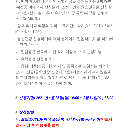
가
.
학칙 제
35
조에 의하여 융합전공을 하려는 자는
3
학기부
터
(
전공 미배정자 신청불가
)
소정기간에 융합전공을 신청할
수 있음
.(
합격 발표 후에 휴학
(
학기 중 휴학
)
하였을 경우에도
불합격 처리됨
)
<
당해 학기 재학생의 재학 보유기간
: 1
학기
(3.1.~7.31.), 2
학기
(9.1.~
익년
1.28.)>
<
융합전공 신청학기에 휴학 불가이며 진입학기
(
다음 학기
)
에
는 휴학 가능
>
나
.
편입생은 본교에서 한 학기 이상 이수 후 신청가능
다
.
휴학생은 신청불가
라
.
융합
(
이중
)
전공 기합격자 및 공학인증 신청자는 제외함
.
단
,
제
2
전공
(
공학인증 신청자 포함
)
기합격자가 재지원을 위
해 포기원을 제출할 경우 반드시
2021
년
4
월
10
일
(
토
) 16
시
까지 포기신청이 완료된 자에 한함
.
3.
신청기간
:
2021
년
4
월
12
일
(
월
) 10:00 ~ 4
월
14
일
(
수
) 17:00
4.
신청방법
가
.
포탈
(KUPID)-
학적
/
졸업
-
학적사항
-
융합전공 신청
(
반드시
임시저장 후 최종제출 클릭
)