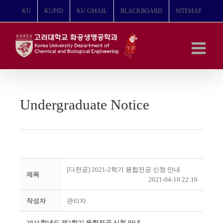
콘
KU
KUPID
KU GMAIL
BLACKBOARD
SITEMAP
텐
츠
로
건
너
뛰
기
Undergraduate Notice
[다전공] 2021-2학기 융합전공 신청 안내
제목
2021-04-10 22:16
작성자
관리자
2021
학년도 제
2
학기 융합전공 신청 안내