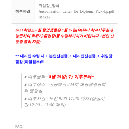
위임장_양식-
첨부파일
Authorization_Letter_for_Diploma_Pick-Up.pdf
(85.3KB)
2021
학년도
8
월 졸업생들은
8
월
25
일
(
수
)
부터 학과사무실에
방문하여 학위기
(
졸업장
)
를 수령해가시기 바랍니다
. (
본인 신
분증 필히 지참
)
**
대리인 수령 시
1.
본인신분증
, 2.
대리인신분증
, 3.
위임장
필참
(
파일첨부
)!!!
∎
배부날짜
:
8
월
25
일
(
수
)
이후부터
~
∎
배부장소
:
신공학관
834
호 화공생명공학
과 행정실
∎
배부시간
:
오전
9:00-17:30
까지
(
점심시
간
12:00 - 13:00
제외
)
FAQ.