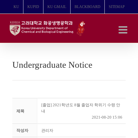
콘
KU
KUPID
KU GMAIL
BLACKBOARD
SITEMAP
텐
츠
로
건
너
뛰
기
Undergraduate Notice
[졸업] 2021학년도 8월 졸업자 학위기 수령 안
제목
내
2021-08-20 15:06
작성자
관리자