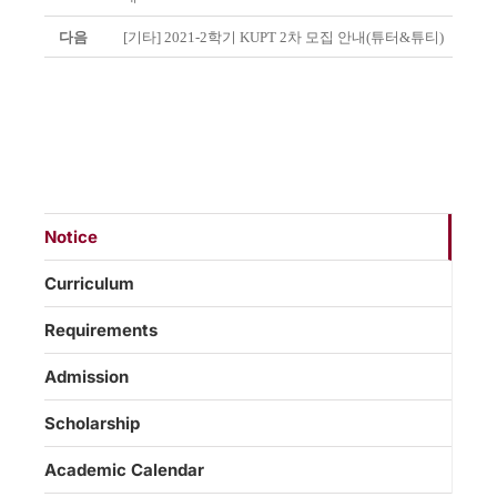
다음
[기타] 2021-2학기 KUPT 2차 모집 안내(튜터&튜티)
Notice
Curriculum
Requirements
Admission
Scholarship
Academic Calendar