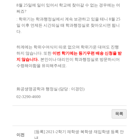
8
월
25
일에 일이 있어서 학교에 찾아갈 수 없는 경우에는 어
쩌죠
?
:
학위기는 학과행정실에서 계속 보관하고 있을 테니
8
월
25
일 이후 언제든 시간되실 때 학과행정실로 찾아오시면 됩니
다
.
하계에는 학위수여식이 따로 없으며 학위가운 대여도 진행
하지 않습니다
.
또한
이번 학기에는 등기우편 배송 신청을 받
지 않습니다
.
본인이나 대리인이 학과행정실로 방문하시어
수령해야함을 유의해주세요
.
화공생명공학과 행정실
(
담당
:
이경민
)
02-3290-4600
목록
[등록] 2021-2학기 재학생·복학생·재입학생 등록 안
이전
내