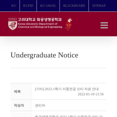
콘
KU
KUPID
KU GMAIL
BLACKBOARD
SITEMAP
텐
츠
로
건
너
뛰
기
Undergraduate Notice
[기타] 2022-1학기 이중전공 오티 자료 안내
제목
2022-01-19 13:56
작성자
관리자
화공생명공학과 2022-1학기 이중전공 오티 피