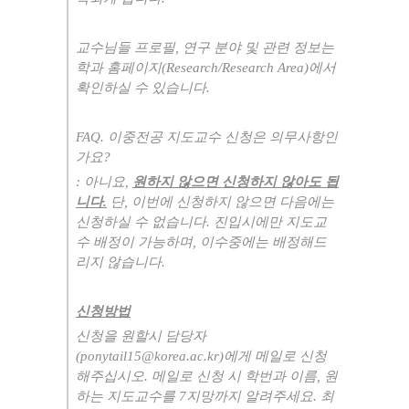
교수님들 프로필
,
연구 분야 및 관련 정보는
학과 홈페이지
(Research/Research Area)
에서
확인하실 수 있습니다
.
FAQ.
이중전공 지도교수 신청은 의무사항인
가요
?
:
아니요
,
원하지 않으면 신청하지 않아도 됩
니다
.
단
,
이번에 신청하지 않으면 다음에는
신청하실 수 없습니다
.
진입시에만 지도교
수 배정이 가능하며
,
이수중에는 배정해드
리지 않습니다
.
신청방법
신청을 원할시 담당자
(ponytail15@korea.ac.kr)
에게 메일로 신청
해주십시오
.
메일로 신청 시 학번과 이름
,
원
하는 지도교수를
7
지망까지 알려주세요
.
최