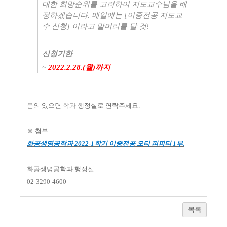
대한 희망순위를 고려하여 지도교수님을 배
정하겠습니다
.
메일에는
[
이중전공 지도교
수 신청
]
이라고 말머리를 달 것
!
신청기한
~
2022.2.28.(
월
)
까지
문의 있으면 학과 행정실로 연락주세요
.
※
첨부
화공생명공학과
2022-1
학기 이중전공 오티 피피티
1
부
.
화공생명공학과 행정실
02-3290-4600
목록