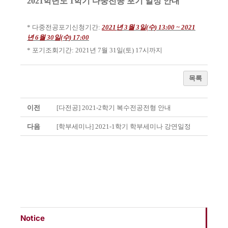
2021
학년도
1
학기 다중전공 포기 일정 안내
* 다중전공포기신청기간
:
2021
년
3
월
3
일
(
수
) 13:00 ~ 2021
년
6
월
30
일
(
수
) 17:00
* 포기조회기간
: 2021
년
7
월
31
일
(
토
) 17
시까지
목록
이전
[다전공] 2021-2학기 복수전공전형 안내
다음
[학부세미나] 2021-1학기 학부세미나 강연일정
Notice