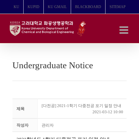
콘
KU
KUPID
KU GMAIL
BLACKBOARD
SITEMAP
텐
츠
로
건
너
뛰
기
Undergraduate Notice
[다전공] 2021-1학기 다중전공 포기 일정 안내
제목
2021-03-12 10:00
작성자
관리자