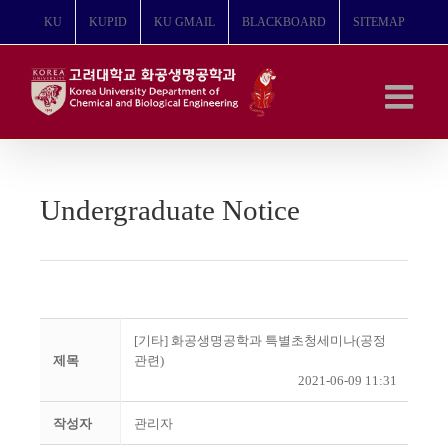
콘
KU
KUPID
KU GMAIL
BLACKBOARD
SITEMAP
텐
츠
로
건
너
뛰
기
Undergraduate Notice
[기타] 화공생명공학과 특별초청세미나(공정
제목
관련)
2021-06-09 11:31
작성자
관리자