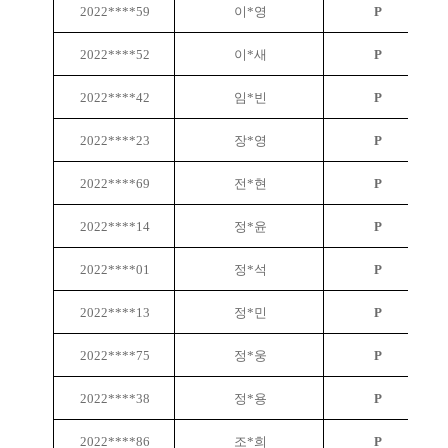
2022****59
이*영
P
2022****52
이*새
P
2022****42
임*빈
P
2022****23
장*영
P
2022****69
전*현
P
2022****14
정*윤
P
2022****01
정*석
P
2022****13
정*민
P
2022****75
정*웅
P
2022****38
정*용
P
2022****86
조*희
P