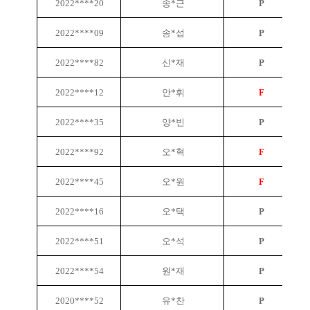
2022****20
송*근
P
2022****09
송*섭
P
2022****82
신*재
P
2022****12
안*휘
F
2022****35
양*빈
P
2022****92
오*혁
F
2022****45
오*원
F
2022****16
오*택
P
2022****51
오*석
P
2022****54
원*재
P
2020****52
유*찬
P