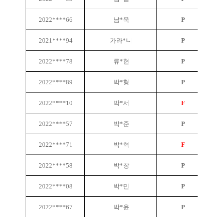
2022****66
남*욱
P
2021****94
가라*니
P
2022****78
류*현
P
2022****89
박*형
P
2022****10
박*서
F
2022****57
박*준
P
2022****71
박*혁
F
2022****58
박*창
P
2022****08
박*민
P
2022****67
박*윤
P