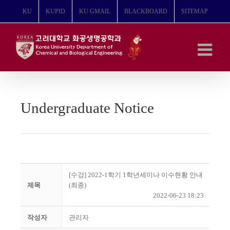
콘
KU
KUPID
KU GMAIL
BLACKBOARD
SITEMAP
텐
츠
로
건
너
뛰
기
Undergraduate Notice
[수강] 2022-1학기 1학년세미나 이수현황 안내
제목
(최종)
2022-06-23 18:23
작성자
관리자