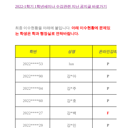
2022-1
학기
1
학년세미나 수강관련 지난 공지글 바로가기
최종 이수현황을 아래에 붙입니다
.
아래 이수현황에 문제있
는 학생은 학과 행정실로 연락바랍니다
.
학번
성명
온라인강좌
2022****53
lun
P
2022****90
강*아
P
2022****04
강*주
P
2022****60
강*호
P
2022****27
강*백
F
2022****29
강*민
P