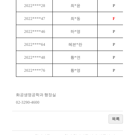
2022****28
최*윤
P
2022****47
최*동
F
2022****46
하*영
P
2022****64
헤븐*란
P
2022****48
황*연
P
2022****76
황*영
P
화공생명공학과 행정실
02-3290-4600
목록