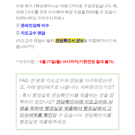
이번 학기
1
학년세미나는 아래
2
가지로 구성되었습니다
.
즉
,
아래
2
가지를 모두 이수해야 해당 수업을
PASS
할 수 있습니
다
(
하나라도 미이수시
FAIL).
①
온라인강좌 이수
②
지도교수 면담
(
지도교수 면담시 필히
면담확인서 양식
을 지참해가시기 바
랍니다
!!!!)
*
이수기한
:
~ 6
월
27
일
(
월
) 10
시까지
(
기한연장 절대 불가
)
FAQ. 전 분명 지도교수와 면담을 이수하였는데
요, 아래 명단에 F로 나옵니다. 어찌된것인가요?
: 혹시 행정실로 면담확인서를 제출하는 것을 깜
빡하지 않았나요?
면담확인서에 지도교수의 서
명을 득하여 행정실로 제출해야 행정실에서 그
이수여부를 확인
할 수 있습니다. 면담확인서를
행정실로 제출해주세요.