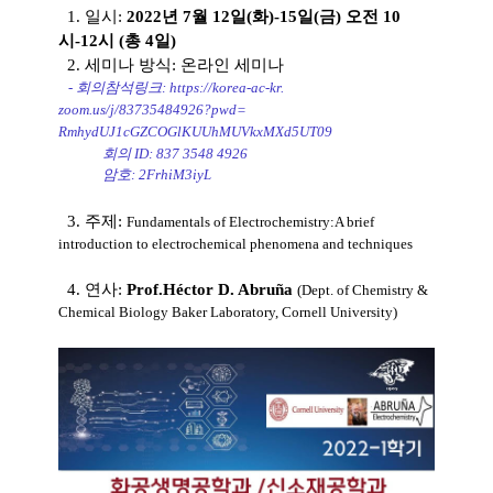
1. 일시:
2022년 7월 12일(화)-15일(금) 오전 10
시-12시 (총 4일)
2.
세미나 방식: 온라인 세미나
-
회의참석링크:
https://korea-ac-kr.
zoom.us/j/83735484926?pwd=
RmhydUJ1cGZCOGlKUUhMUVkxMXd5UT
09
회의 ID: 837 3548 4926
암호: 2FrhiM3iyL
3. 주제:
Fundamentals of Electrochemistry:
A brief
introduction to electrochemical
phenomena and techniques
4. 연사:
Prof.
Héctor D. Abruña
(
Dept. of Chemistry &
Chemical Biology Baker Laboratory, Cornell University
)