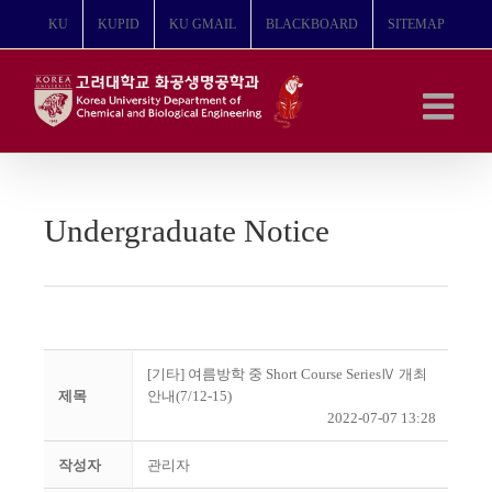
콘
KU
KUPID
KU GMAIL
BLACKBOARD
SITEMAP
텐
츠
로
건
너
뛰
기
Undergraduate Notice
[기타] 여름방학 중 Short Course SeriesⅣ 개최
제목
안내(7/12-15)
2022-07-07 13:28
작성자
관리자