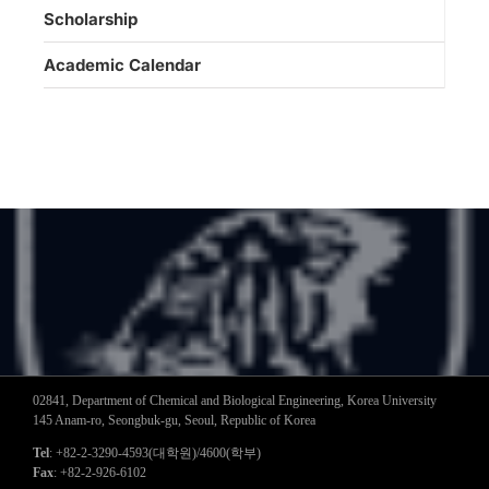
Scholarship
Academic Calendar
02841, Department of Chemical and Biological Engineering, Korea University
145 Anam-ro, Seongbuk-gu, Seoul, Republic of Korea
Tel
: +82-2-3290-4593(대학원)/4600(학부)
Fax
: +82-2-926-6102