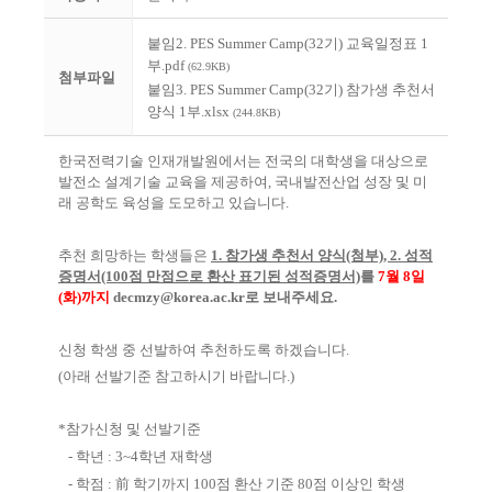
붙임2. PES Summer Camp(32기) 교육일정표 1
부.pdf
(62.9KB)
첨부파일
붙임3. PES Summer Camp(32기) 참가생 추천서
양식 1부.xlsx
(244.8KB)
한국전력기술 인재개발원에서는
전국의
대학생을 대상으로
발전소 설계기술 교육을 제공하여,
국내발전산업 성장 및 미
래 공학도 육성을 도모하고 있습니다.
추천 희망하는 학생들은
1. 참가생 추천서 양식(첨부), 2. 성적
증명서
(100점 만점으로 환산 표기된 성적증명서)
를
7월 8일
(화)까지
decmzy@korea.ac
.kr로 보내주세요.
신청 학생 중 선발하여 추천하도록 하겠습니다.
(아래 선발기준 참고하시기 바랍니다.)
*참가신청 및 선발기준
- 학년 : 3~4학년 재학생
- 학점 : 前 학기까지 100점 환산 기준 80점 이상인 학생