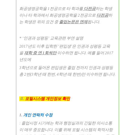
화공생명공학을
1
전공으로 타 학과를
다전공
하는 학생
이나 타 학과에서 화공생명공학을
2
전공으로
다전공
하
는 학생은 위의 요건 중
졸업논문은 면제
됩니다
.
* ‘
인권과 성평등
’
교육관련 부연 설명
2017
년도 이후 입학한
‘
편입생
’
은 인권과 성평등 교육
을
재학 중 연
1
회씩만
이수하면 됩니다
.
예를 들어
2017
년도에
3
학년으로 들어온 편입생은 졸업 전까지 인권과 성평등
총
2
번
(3
학년 때 한번
, 4
학년 때 한번
)
만 이수하면 됩니다
.
Ⅱ
.
포털시스템 개인정보 확인
1.
개인 연락처 수정
:
졸업사정 시기에는 학과 행정실과의 긴밀한 의사소통
이 매우 중요합니다
.
이를 위해 포털 시스템의 학적사항