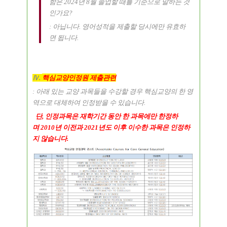
함은
2024
년 8
월 졸업할 때를 기준으로 말하는 것
인가요
?
:
아닙니다
.
영어성적을 제출할 당시에만 유효하
면 됩니다
.
Ⅳ
.
핵심교양인정원 제출관련
:
아래 있는 교양 과목들을 수강할 경우 핵심교양의 한 영
역으로 대체하여 인정받을 수 있습니다
.
단
,
인정과목은 재학기간 동안 한 과목에만 한정하
며
2010
년 이전과
2021
년도 이후 이수한 과목은 인정하
지 않습니다
.