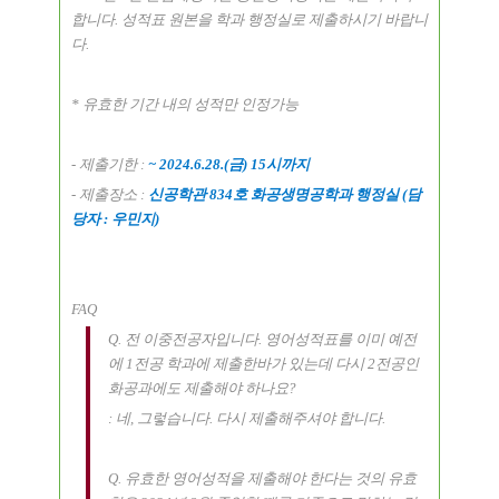
합니다
.
성적표 원본을 학과 행정실로 제출하시기 바랍니
다
.
*
유효한 기간 내의 성적만 인정가능
-
제출기한
:
~ 2024.6.28.(금
) 15
시까지
-
제출장소
:
신공학관
834
호 화공생명공학과 행정실
(
담
당자
: 우민지
)
FAQ
Q.
전 이중전공자입니다
.
영어성적표를 이미 예전
에
1
전공 학과에 제출한바가 있는데 다시
2
전공인
화공과에도 제출해야 하나요
?
:
네
,
그렇습니다
.
다시 제출해주셔야 합니다
.
Q.
유효한 영어성적을 제출해야 한다는 것의 유효