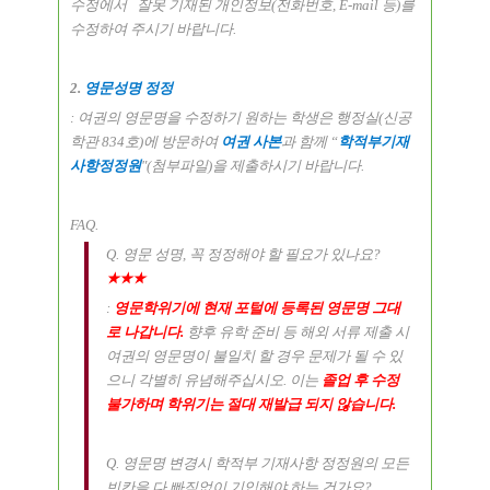
수정에서 잘못 기재된 개인정보
(
전화번호
, E-mail
등
)
를
수정하여 주시기 바랍니다
.
2.
영문성명 정정
:
여권의 영문명을 수정하기 원하는 학생은 행정실
(
신공
학관
834
호
)
에 방문하여
여권 사
본
과 함께
“
학적부기재
사항정정원
"(
첨부파일
)
을 제출하시기 바랍니다
.
FAQ.
Q.
영문 성명
,
꼭 정정해야 할 필요가 있나요
?
★★★
:
영문학위기에 현재 포털에 등록된 영문명 그대
로 나갑니다
.
향후 유학 준비 등 해외 서류 제출 시
여권의 영문명이 불일치 할 경우 문제가 될 수 있
으니 각별히 유념해주십시오
.
이는
졸업 후 수정
불가하며 학위기는 절대 재발급 되지 않습니다
.
Q.
영문명 변경시 학적부 기재사항 정정원의 모든
빈칸을 다 빠짐없이 기입해야 하는 건가요
?