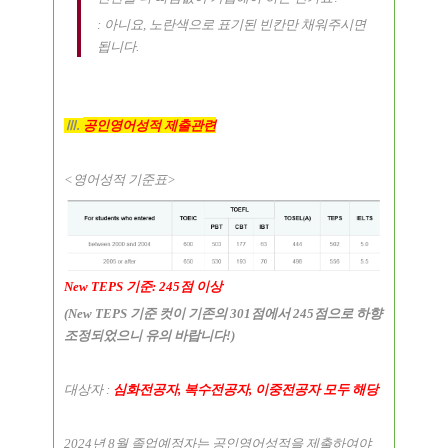
:
아니요
,
노란색으로 표기된 빈칸만 채워주시면
됩니다
.
Ⅲ
.
공인영어성적 제출관련
<
영어성적 기준표
>
New TEPS 기준: 245점 이상
(New TEPS 기준 컷이 기존의 301점에서 245점으로 하향
조정되었으니 유의 바랍니다!)
대상자
:
심화전공자
,
복수전공자
,
이중전공자 모두 해당
2024
년 8
월 졸업예정자는 공인영어성적을 제출하여야