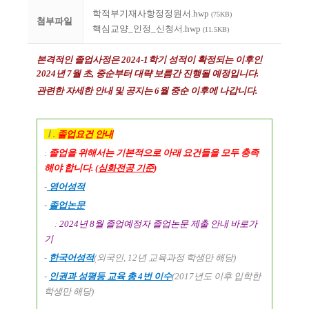
학적부기재사항정정원서.hwp
(75KB)
첨부파일
핵심교양_인정_신청서.hwp
(11.5KB)
본격적인 졸업사정은
2024-1
학기 성적이 확정되는 이후인
2024년 7
월 초, 중순부터 대략 보름간 진행될 예정입니다
.
관련한 자세한 안내 및 공지는 6
월 중순 이후에 나갑니다
.
Ⅰ
.
졸업요건 안내
:
졸업을 위해서는 기본적으로 아래 요건들을 모두 충족
해야 합니다
. (
심화전공 기준
)
-
영어성적
-
졸업논문
:
2024
년
8
월 졸업예정자 졸업논문 제출 안내 바로가
기
-
한국어성적
(
외국인
, 12
년 교육과정 학생만 해당
)
-
인권과 성평등 교육 총
4
번 이수
(2017
년도 이후 입학한
학생만 해당
)