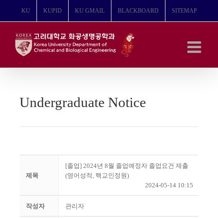
콘
KU
KUPID
KU GMAIL
BLACKBOARD
SITEMAP
텐
츠
로
건
너
뛰
기
Undergraduate Notice
[졸업] 2024년 8월 졸업예정자 졸업요건 제출
제목
(영어성적, 핵교인정원)
2024-05-14 10:15
작성자
관리자