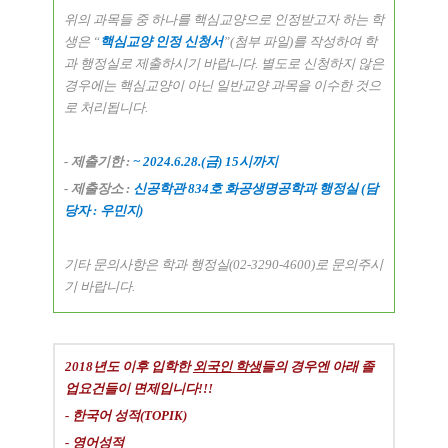
위의 과목들 중 하나를 핵심교양으로 인정받고자 하는 학
생은
“
핵심교양 인정 신청서
”(
첨부 파일
)
를 작성하여 학
과 행정실로 제출하시기 바랍니다
.
별도로 신청하지 않은
경우에는 핵심교양이 아닌 일반교양 과목을 이수한 것으
로 처리됩니다
.
-
제출기한
:
~
2024.6.28.(금
) 15
시까지
-
제출장소
:
신공학관
834
호 화공생명공학과 행정실
(
담
당자
:
우민지
)
기타 문의사항은 학과 행정실
(02-3290-4600)
로 문의주시
기 바랍니다
.
2018년도 이후 입학한
외국인 학생
들의 경우엔 아래 졸
업요건들이 면제입니다!!!
- 한국어 성적(TOPIK)
- 영어성적