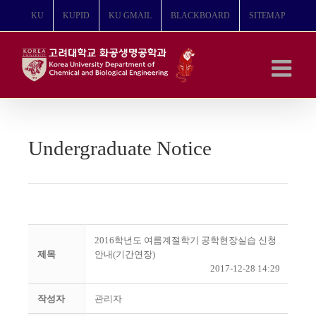
콘
KU
KUPID
KU GMAIL
BLACKBOARD
SITEMAP
텐
츠
로
건
너
뛰
기
Undergraduate Notice
2016학년도 여름계절학기 공학현장실습 신청
제목
안내(기간연장)
2017-12-28 14:29
작성자
관리자