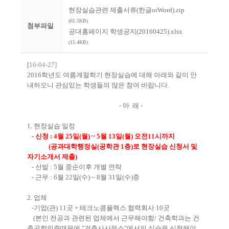
현장실습관련 제출서류(한글orWord).zip
(61.5KB)
첨부파일
공대홈페이지 학생공지(20160425).xlsx
(15.4KB)
[
16-04-27]
2016학년도 여름계절학기 현장실습에 대해 아래와 같이 안
내하오니 관심있는 학생들의 많은 참여 바랍니다.
- 아 래 -
1. 현장실습 일정
- 신청 : 4월 25일(월) ~ 5월 13일(월) 오전11시까지
(공과대학행정실(공학관 1층)로
현장실습 신청서 및
자기소개서 제출)
- 선발 : 5월 중순이후 개별 연락
- 근무 : 6월 22일(수) ~ 8월 31일(수)중
2. 업체
-기업(관) 11곳 + 테크노콤플렉스 협력회사 10곳
(본인 전공과 관련된 업체에서 근무해야함/ 건축학과는 건
축공학인증때문에 "건축사사무소"에서의 실습을 신청해야