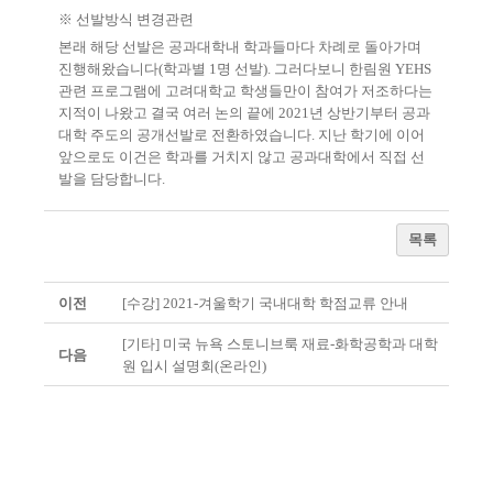
※
선발방식 변경관련
본래 해당 선발은 공과대학내 학과들마다 차례로 돌아가며
진행해왔습니다
(
학과별
1
명 선발
).
그러다보니 한림원
YEHS
관련 프로그램에 고려대학교 학생들만이 참여가 저조하다는
지적이 나왔고 결국 여러 논의 끝에
2021
년 상반기부터 공과
대학 주도의 공개선발로 전환하였습니다
.
지난 학기에 이어
앞으로도 이건은 학과를 거치지 않고 공과대학에서 직접 선
발을 담당합니다
.
목록
이전
[수강] 2021-겨울학기 국내대학 학점교류 안내
[기타] 미국 뉴욕 스토니브룩 재료-화학공학과 대학
다음
원 입시 설명회(온라인)