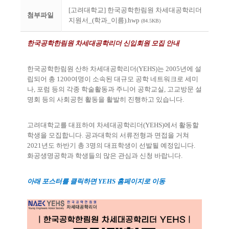
[고려대학교] 한국공학한림원 차세대공학리더
첨부파일
지원서_(학과_이름).hwp
(84.5KB)
한국공학한림원 차세대공학리더 신입회원 모집 안내
한국공학한림원 산하 차세대공학리더
(YEHS)
는
2005
년에 설
립되어 총
1200
여명이 소속된 대규모 공학 네트워크로 세미
나
,
포럼 등의 각종 학술활동과 주니어 공학교실
,
고교방문 설
명회 등의 사회공헌 활동을 활발히 진행하고 있습니다
.
고려대학교를 대표하여 차세대공학리더
(YEHS)
에서 활동할
학생을 모집합니다
.
공과대학의 서류전형과 면접을 거쳐
2021
년도 하반기 총
3
명의 대표학생이 선발될 예정입니다
.
화공생명공학과 학생들의 많은 관심과 신청 바랍니다
.
아래 포스터를 클릭하면
YEHS
홈페이지로 이동