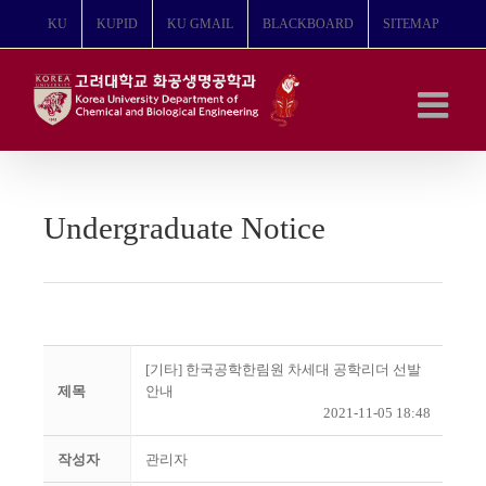
콘
KU
KUPID
KU GMAIL
BLACKBOARD
SITEMAP
텐
츠
로
건
너
뛰
기
Undergraduate Notice
[기타] 한국공학한림원 차세대 공학리더 선발
제목
안내
2021-11-05 18:48
작성자
관리자