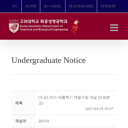
콘
KU
KUPID
KU GMAIL
BLACKBOARD
SITEMAP
텐
츠
로
건
너
뛰
기
Undergraduate Notice
[수강] 2021-여름학기 계절수업 개설 안내(본
제목
교)
2021-04-20 18:07
작성자
관리자