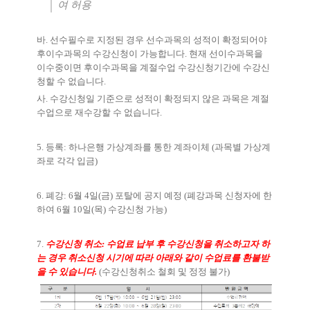
여 허용
바
.
선수필수로 지정된 경우 선수과목의 성적이 확정되어야
후이수과목의 수강신청이 가능합니다
.
현재 선이수과목을
이수중이면 후이수과목을 계절수업 수강신청기간에 수강신
청할 수 없습니다
.
사
.
수강신청일 기준으로 성적이 확정되지 않은 과목은 계절
수업으로 재수강할 수 없습니다
.
5.
등록
:
하나은행 가상계좌를 통한 계좌이체
(
과목별 가상계
좌로 각각 입금
)
6.
폐강
: 6
월
4
일
(
금
)
포탈에 공지 예정
(
폐강과목 신청자에 한
하여
6
월
10
일
(
목
)
수강신청 가능
)
7.
수강신청 취소
:
수업료 납부 후 수강신청을 취소하고자 하
는 경우 취소신청 시기에 따라 아래와 같이 수업료를 환불받
을 수 있습니다
.
(
수강신청취소 철회 및 정정 불가
)