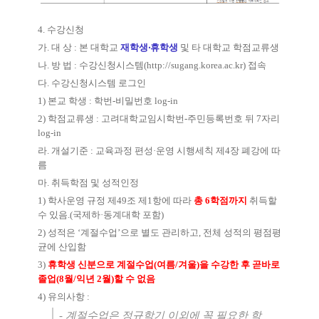
4.
수강신청
가
.
대 상
:
본 대학교
재학생
‧
휴학생
및 타 대학교 학점교류생
나
.
방 법
:
수강신청시스템
(
http://sugang.korea.ac.kr)
접속
다
.
수강신청시스템 로그인
1)
본교 학생
:
학번
-
비밀번호
log-in
2)
학점교류생
:
고려대학교임시학번
-
주민등록번호 뒤
7
자리
log-in
라
.
개설기준
:
교육과정 편성
·
운영 시행세칙 제
4
장 폐강에 따
름
마
.
취득학점 및 성적인정
1)
학사운영 규정 제
49
조 제
1
항에 따라
총
6
학점까지
취득할
수 있음
.(
국제하
·
동계대학 포함
)
2)
성적은
‘
계절수업
’
으로 별도 관리하고
,
전체 성적의 평점평
균에 산입함
3)
휴학생 신분으로 계절수업
(
여름
/
겨울
)
을 수강한 후 곧바로
졸업
(8
월
/
익년
2
월
)
할 수 없음
4)
유의사항
:
-
계절수업은 정규학기 이외에 꼭 필요한 학