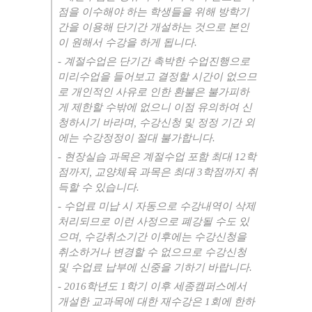
점을 이수해야 하는 학생들을 위해 방학기
간을 이용해 단기간 개설하는 것으로 본인
이 원해서 수강을 하게 됩니다
.
-
계절수업은 단기간 촉박한 수업진행으로
미리수업을 들어보고 결정할 시간이 없으므
로 개인적인 사유로 인한 환불은 불가피하
게 제한할 수밖에 없으니 이점 유의하여 신
청하시기 바라며
,
수강신청 및 정정 기간 외
에는 수강정정이 절대 불가합니다
.
-
현장실습 과목은 계절수업 포함 최대
12
학
점까지
,
교양체육 과목은 최대
3
학점까지 취
득할 수 있습니다
.
-
수업료 미납 시 자동으로 수강내역이 삭제
처리되므로 이런 사정으로 폐강될 수도 있
으며
,
수강취소기간 이후에는 수강신청을
취소하거나 변경할 수 없으므로 수강신청
및 수업료 납부에 신중을 기하기 바랍니다
.
- 2016
학년도
1
학기 이후 세종캠퍼스에서
개설한 교과목에 대한 재수강은
1
회에 한하