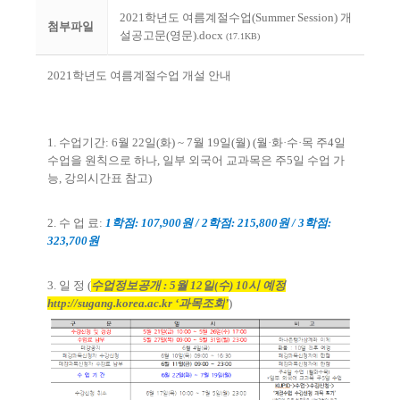
2021학년도 여름계절수업(Summer Session) 개
첨부파일
설공고문(영문).docx
(17.1KB)
2021
학년도 여름계절수업 개설 안내
1.
수업기간
: 6
월
22
일
(
화
) ~ 7
월
19
일
(
월
) (
월
·
화
·
수
·
목 주
4
일
수업을 원칙으로 하나
,
일부 외국어 교과목은 주
5
일 수업 가
능
,
강의시간표 참고
)
2.
수 업 료
:
1
학점
: 107,900
원
/ 2
학점
: 215,800
원
/ 3
학점
:
323,700
원
3.
일 정
(
수업정보공개
: 5
월
12
일
(
수
) 10
시 예정
http://sugang.korea.ac.kr
‘
과목조회
’
)